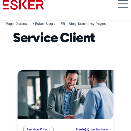
Skip
to
main
content
Page D'accueil
›
Esker Blog
›
-- FR
› Blog Taxonomy Pages
Service Client
Service Client
6 min(s) de lecture