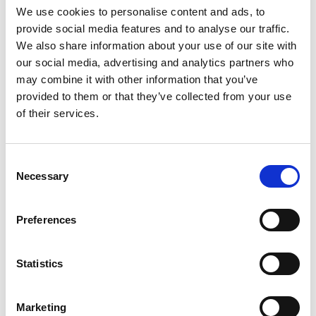
We use cookies to personalise content and ads, to
provide social media features and to analyse our traffic.
We also share information about your use of our site with
our social media, advertising and analytics partners who
Service Client
6 min(s) de lecture
may combine it with other information that you’ve
Comment la digitalisation de la
provided to them or that they’ve collected from your use
Supply Chain fiabilise les
of their services.
processus et facilite la
collaboration ?
Diane Bartholome
Consent
Necessary
Selection
Preferences
Statistics
Marketing