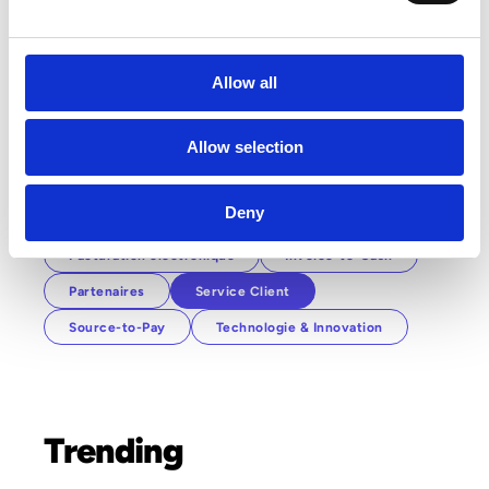
Service Client
7 min(s) de lecture
Service Client de demain : faites la
différence avec une qualité de
Allow all
service optimale
Manon Duboz
Allow selection
Catégories
Deny
Facturation électronique
Invoice-to-Cash
Partenaires
Service Client
Source-to-Pay
Technologie & Innovation
Trending