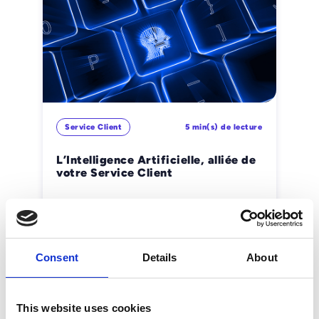
Service Client
5 min(s) de lecture
L’Intelligence Artificielle, alliée de
votre Service Client
Manon, Duboz
Consent
Details
About
This website uses cookies