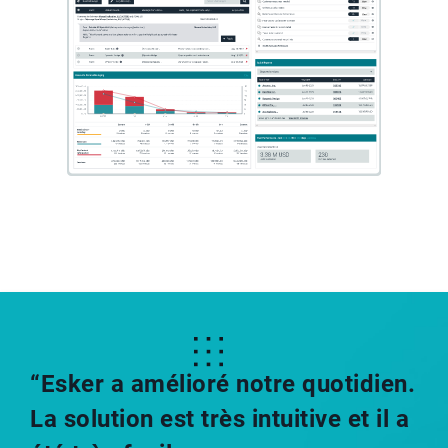
“Esker a amélioré notre quotidien.
La solution est très intuitive et il a