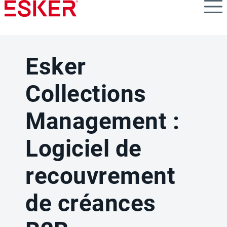
Skip
to
main
content
Esker
Collections
Management :
Logiciel de
recouvrement
de créances