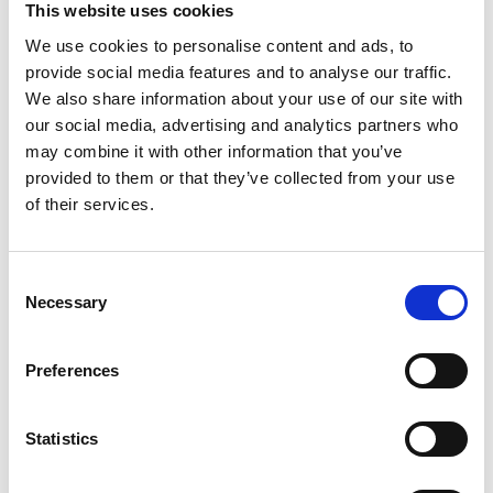
This website uses cookies
et la charge de travail de vos équipes.
We use cookies to personalise content and ads, to
provide social media features and to analyse our traffic.
We also share information about your use of our site with
Tableaux de bord
our social media, advertising and analytics partners who
Indicateurs de performance : suivi des KPIs
may combine it with other information that you’ve
clés (DSO, CEI, retards, litiges...) par entité,
provided to them or that they’ve collected from your use
collaborateur ou commercial
of their services.
Consent
Necessary
Selection
Preferences
Statistics
Prévisions d'encaissement :