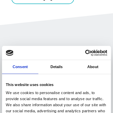
Gestion des notes de frais en situation de mobilité
Consent
Details
About
Oubliez les feuilles de
calcul et gérez
This website uses cookies
efficacement les
We use cookies to personalise content and ads, to
provide social media features and to analyse our traffic.
dépenses, même en
We also share information about your use of our site with
our social media, advertising and analytics partners who