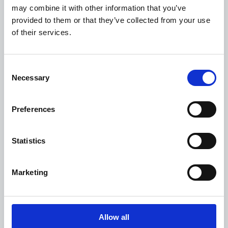
déplacement
may combine it with other information that you’ve
provided to them or that they’ve collected from your use
of their services.
Vous en avez assez des goulots d'étranglement
manuels qui rendent la gestion des notes frais
Consent
plus difficile qu'elle ne devrait l'être ? Esker
Necessary
Selection
Anywhere™ vous facilite la tâche ! Les
utilisateurs prennent simplement en photo leurs
Preferences
notes de frais ou transmettent le reçu par e-mail
à l'application mobile. Dès lors qu'ils les
Statistics
soumettent, leurs responsables sont
immédiatement informés d'une nouvelle note de
Marketing
frais à approuver.
Bénéfices pour les salariés :
Allow all