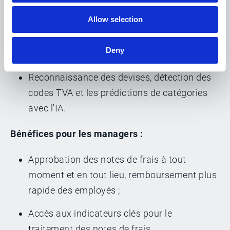
Création & soumission des dépenses
engagées en situation de mobilité
Allow selection
Détail des dépenses et répartition en sous-
Deny
dépenses
Reconnaissance des devises, détection des
codes TVA et les prédictions de catégories
avec l'IA.
Bénéfices pour les managers :
Approbation des notes de frais à tout
moment et en tout lieu, remboursement plus
rapide des employés ;
Accès aux indicateurs clés pour le
traitement des notes de frais