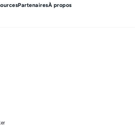
sources
Partenaires
À propos
ue de confidentiali
ker