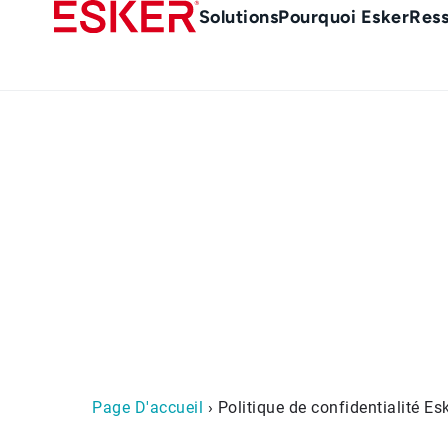
Skip
Main
Solutions
Pourquoi Esker
Res
to
Menu
main
-
content
fr
Politiq
Page D'accueil
› Politique de confidentialité Es