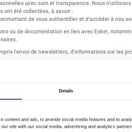
sonnelles avec soin et transparence. Nous n'utilisons
s ont été collectées, à savoir :
permettant de vous authentifier et d'accéder à nos se
ns ou de documentation en lien avec Esker, notamme
nnaires.
mpris l'envoi de newsletters, d'informations sur les p
us postulez à une offre d’emploi via notre site Web 
 compte et aux produits Esker que vous ou votre entre
Details
re navigation sur les sites Web d'Esker.
 Web, nous analysons les modèles d'utilisation, résol
e content and ads, to provide social media features and to analy
 our site with our social media, advertising and analytics partn