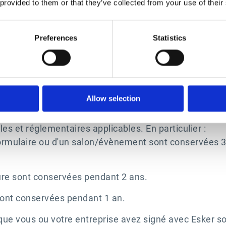
 provided to them or that they’ve collected from your use of their
NÉES PERSONNELLES ET CONSERVA
Preferences
Statistics
ctement réservé aux collaborateurs d'Esker ayant beso
ovenir de divers départements, y compris le marketing
é strictes et des sessions de sensibilisation. Le non-r
Allow selection
jusqu'au licenciement.
nelles au-delà du temps nécessaire pour remplir les f
es et réglementaires applicables. En particulier :
 formulaire ou d'un salon/évènement sont conservées 
ure sont conservées pendant 2 ans.
ont conservées pendant 1 an.
 que vous ou votre entreprise avez signé avec Esker 