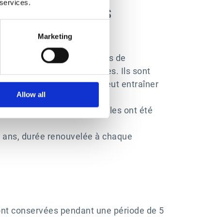
 services.
TION LIMITÉE DES
Marketing
in d’y accéder pour des fins de
 et les ressources humaines. Ils sont
espect de ces obligations peut entraîner
Allow all
inalités pour lesquelles elles ont été
3 ans, durée renouvelée à chaque
sont conservées pendant une période de 5