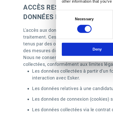
other information that you’ve
ACCÈS RESTREINT AUX DON
Consent
DONNÉES PERSONNELLES
Necessary
Selection
L'accès aux données personnelles est stri
traitement. Ces collaborateurs peuvent pr
tenus par des obligations de confidentialit
Deny
des mesures disciplinaires, pouvant aller 
Nous ne conservons pas les données person
collectées, conformément aux limites légal
Les données collectées à partir d'un
interaction avec Esker.
Les données relatives à une candidat
Les données de connexion (cookies) s
Les données collectées via le contrat