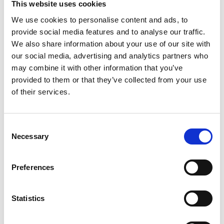
This website uses cookies
We use cookies to personalise content and ads, to
provide social media features and to analyse our traffic.
Lois américaines sur la protection de la
We also share information about your use of our site with
vie privée
our social media, advertising and analytics partners who
may combine it with other information that you’ve
Découvrez les lois relatives à la protection
provided to them or that they’ve collected from your use
des données spécifiques à chaque État,
of their services.
ainsi que les obligations fédérales
qu’Esker surveille.
Consent
Necessary
Selection
Preferences
LPRPDE et protection des données au
Canada
Statistics
Découvrez comment Esker se tient
informé des lois relatives à la protection