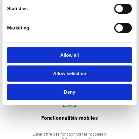
La technologie RPA est conçue pour
Statistics
réaliser des tâches humaines basiques,
éliminant les missions back-office les
plus pénibles.
Marketing
Allow all
AUTOMATISEZ VOS TÂCHES RÉPÉTITIVES
Allow selection
Deny
Fonctionnalités mobiles
Esker offre des fonctionnalités mobiles à