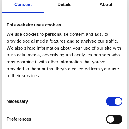
le domaine du cloud, découvrez
Consent
Details
About
comment Esker fournit une sécurité
fiable à tous les niveaux.
This website uses cookies
We use cookies to personalise content and ads, to
provide social media features and to analyse our traffic.
We also share information about your use of our site with
PROTÉGEZ VOS DONNÉES DÈS
MAINTENANT
our social media, advertising and analytics partners who
may combine it with other information that you’ve
provided to them or that they’ve collected from your use
of their services.
Consent
Necessary
Selection
Robotic Process Automation
Preferences