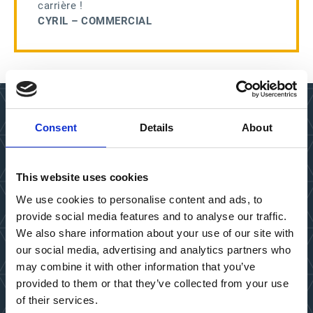
carrière !
CYRIL – COMMERCIAL
Consent
Details
About
This website uses cookies
We use cookies to personalise content and ads, to
Savoir réfléchir autrement et sortir des sentiers battus
provide social media features and to analyse our traffic.
sont des compétences auxquelles nous attachons
We also share information about your use of our site with
beaucoup d’importance.
our social media, advertising and analytics partners who
Nous commençons modestement et nous adaptons au
fur et à mesure pour atteindre des objectifs ambitieux –
may combine it with other information that you’ve
une story à la fois.
provided to them or that they’ve collected from your use
of their services.