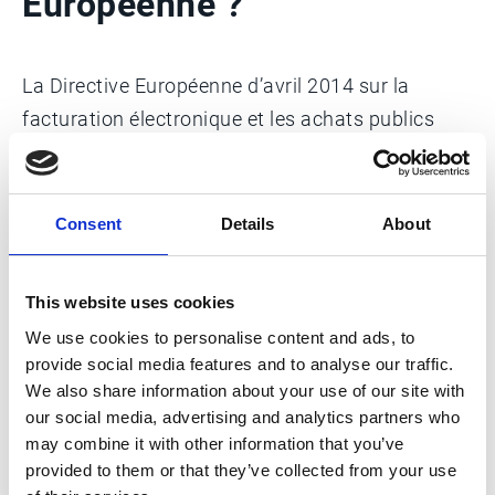
Européenne ?
La Directive Européenne d’avril 2014 sur la
facturation électronique et les achats publics
(2014/55/EU) donne la possibilité aux pays
d’instaurer une réglementation locale, obligeant
les fournisseurs à envoyer leurs factures aux
Consent
Details
About
administrations publiques par voie électronique.
L’objectif de l’Union Européenne est de rendre la
This website uses cookies
facture électronique la méthode la plus utilisée
We use cookies to personalise content and ads, to
en Europe en 2020. D’autres pays (comme l’Italie
provide social media features and to analyse our traffic.
ou la France) ont été encore plus loin en
We also share information about your use of our site with
obligeant les entreprises à utiliser la facture
our social media, advertising and analytics partners who
may combine it with other information that you’ve
électronique pour leurs transactions B2B et B2C.
provided to them or that they’ve collected from your use