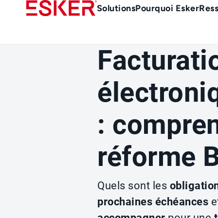
Skip
Main
Solutions
Pourquoi Esker
Res
to
Menu
main
-
content
fr
Facturati
électroni
: compren
réforme 
Quels sont les
obligatio
prochaines échéances
e
accompagner
pour une
t