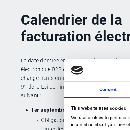
Calendrier de la
facturation élec
La date d’entrée en vigueur de la généralisatio
électronique B2B en France a été sujette à d
changements entre 2020 et 2023. Le 29 décemb
91 de la Loi de Finances 2024, 2023-1322 a va
Consent
suivant :
This website uses cookies
1er septembre 2026
:
We use cookies to personalis
Obligation de réception des factures
information about your use of
toutes les entreprises