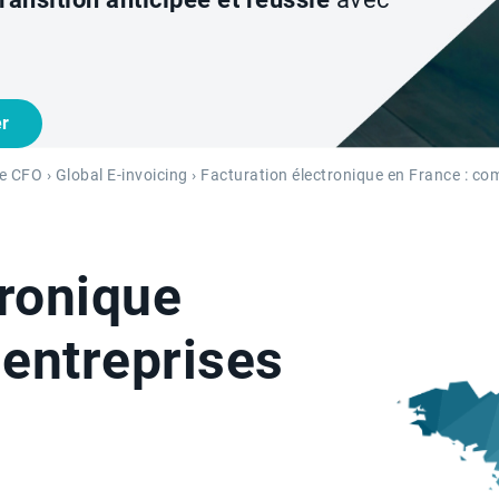
er
he CFO
›
Global E-invoicing
› Facturation électronique en France : c
tronique
 entreprises