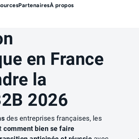
sources
Partenaires
À propos
on
que en France
dre la
B2B 2026
ns
des entreprises françaises, les
t
comment bien se faire
ransition anticipée et réussie
avec