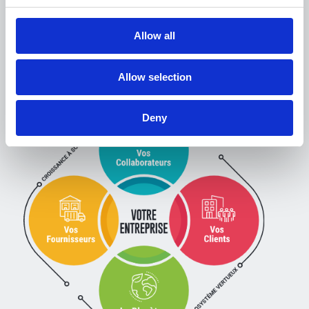
générer de nouvelles
opportunités
Allow all
Contribuer au développement
Allow selection
économique local
Deny