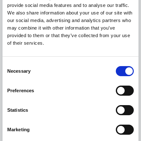
provide social media features and to analyse our traffic.
Donner du sens au travail des
équipes en automatisant les
We also share information about your use of our site with
tâches fastidieusess
our social media, advertising and analytics partners who
may combine it with other information that you’ve
provided to them or that they’ve collected from your use
Apporter aux clients la
of their services.
meilleure expérience possible
Consent
Necessary
Assurer un traitement
Selection
équitable des fournisseurs et
renforcer les relations
Preferences
Générer de la valeur même en
Statistics
temps de crise extrême
Marketing
Augmenter les revenus et