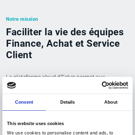
Notre mission
Faciliter la vie des équipes
Finance, Achat et Service
Client
La plateforme cloud d'Esker permet aux
entreprises de toute taille et de tout secteur
d'activité d'atteindre une véritable croissance qui
Consent
Details
About
profite à tout son écosystème.
This website uses cookies
We use cookies to personalise content and ads, to