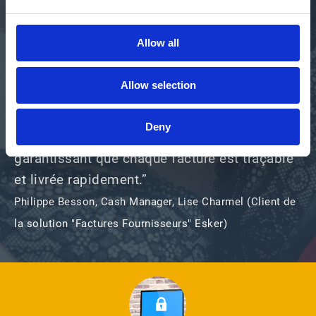
Allow all
“Pour que les clients puissent payer leurs
factures, la première condition préalable est
Allow selection
qu'ils les reçoivent correctement et le plus
rapidement possible ; Esker on Demand offre
Deny
confiance, sécurité et précision en
garantissant que chaque facture est traçable
et livrée rapidement.”​
Philippe Besson, Cash Manager, Lise Charmel (Client de
la solution "Factures Fournisseurs" Esker)