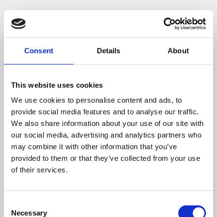
Rapprochement automatique des
paiements
Affectation automatisée et plus
Consent
Details
About
précise, alimentée par une IA auditable
à tout moment.
Suggestions de rapprochement
This website uses cookies
transparentes
We use cookies to personalise content and ads, to
Chaque suggestion est enrichie
provide social media features and to analyse our traffic.
d'informations contextuelles
We also share information about your use of our site with
permettant aux utilisateurs de
our social media, advertising and analytics partners who
comprendre rapidement pourquoi elle
may combine it with other information that you’ve
est proposée et de la valider en toute
provided to them or that they’ve collected from your use
confiance.
of their services.
Validation sous contrôle
Les utilisateurs gardent la main sur la
validation et les exceptions lorsqu’une
Consent
Necessary
Selection