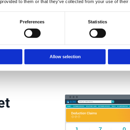
Javier Paniagua, Direct
 provided to them or that they’ve collected from your use of their
”
du poste client, Danone
Preferences
Statistics
Allow selection
et