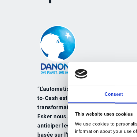
“L'automatisation des déductions au se
Consent
to-Cash est la partie la plus importan
transformation digitale, compte tenu 
This website uses cookies
Esker nous a fourni la visibilité néces
We use cookies to personalis
anticiper les paiements partiels. La t
information about your use of
basée sur l'IA a été fondamentale pou