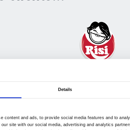
“Grâce à Esker, cha
in du cycle Invoice-
rapport sur ce qui es
Details
te de notre
a été approuvé. Nou
de sa complexité.
trier, de gérer et, s
saire pour réduire et
réclamations pour dé
e content and ads, to provide social media features and to analy
echnologie d'Esker
financier très positif
 our site with our social media, advertising and analytics partn
r nous aider à