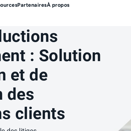
sources
Partenaires
À propos
ductions
nt : Solution
n et de
n des
s clients
le des litiges