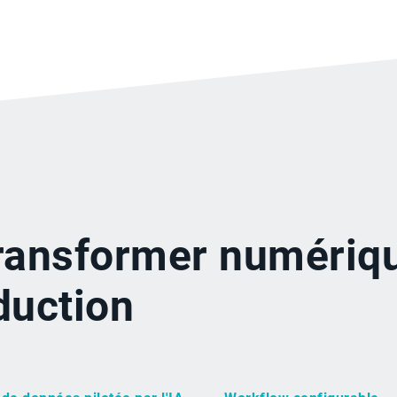
transformer numériq
duction