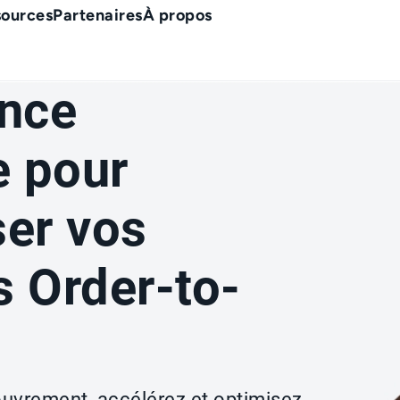
sources
Partenaires
À propos
ence
le pour
er vos
 Order-to-
ouvrement, accélérez et optimisez