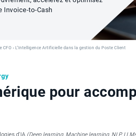
e Invoice-to-Cash
he CFO
› L’Intelligence Artificielle dans la gestion du Poste Client
rgy
mérique pour accomp
ogies d'IA
(Deep learning, Machine learning, NLP, LLMs