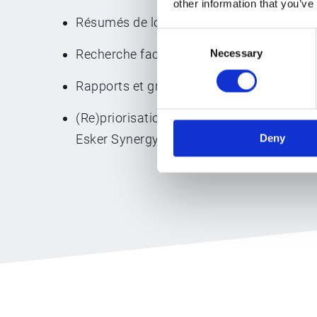
other information that you’ve
Résumés de longs échanges d'e-mails
Consent
Recherche facile de l'information grâce a
Necessary
Selection
Rapports et graphiques personnalisés ad
(Re)priorisation dynamique des analyses
Esker Synergy AI
Deny