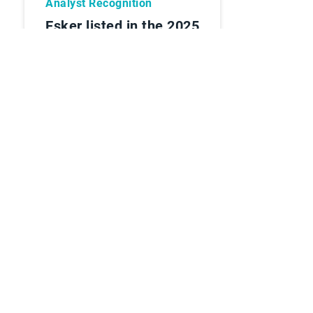
Analyst Recognition
Esker listed in the 2025
Gartner® Innovation
Insight: AI in Accounts
Payable