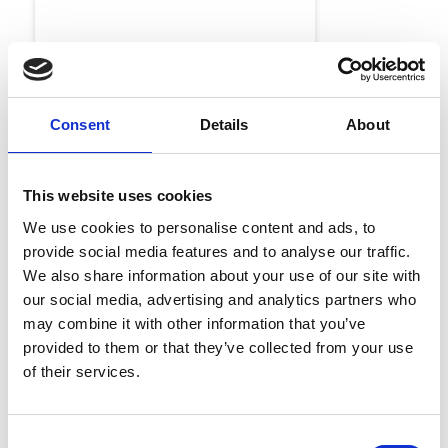
Consent
Details
About
This website uses cookies
We use cookies to personalise content and ads, to
provide social media features and to analyse our traffic.
We also share information about your use of our site with
Analyst Recognition
our social media, advertising and analytics partners who
Esker named in
may combine it with other information that you’ve
Supplier Value
provided to them or that they’ve collected from your use
Management
of their services.
Platforms Landscape,
Q1 2026
Consent