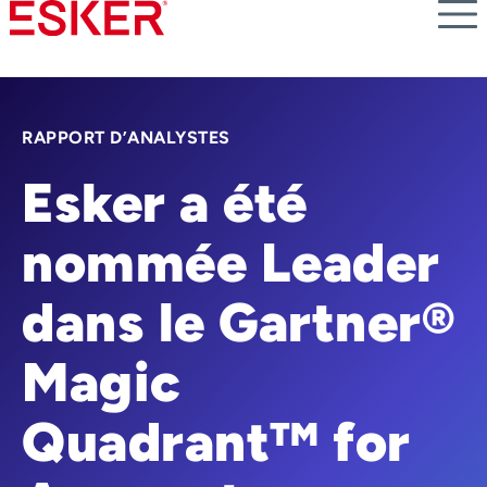
Skip
to
main
content
RAPPORT D’ANALYSTES
Esker a été
nommée Leader
dans le Gartner®
Magic
Quadrant™ for