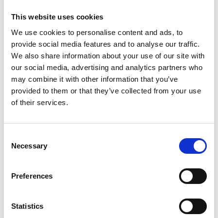
Capture intelligente des factures par IA, sans
This website uses cookies
modèle prédéfini, pour automatiser le traitement
We use cookies to personalise content and ads, to
des factures
provide social media features and to analyse our traffic.
Gestion intelligente des exceptions pour réduire
We also share information about your use of our site with
les interventions manuelles
our social media, advertising and analytics partners who
Workflows configurables et validations à
may combine it with other information that you’ve
plusieurs niveaux pour améliorer l’efficacité
provided to them or that they’ve collected from your use
Visibilité de bout en bout et conformité sur
of their services.
l’ensemble des processus fournisseurs
Supplier Inquiry Management intégré pour
fluidifier les échanges
Consent
Investissement continu dans l’innovation portée
Necessary
Selection
par l’IA
Que vous cherchiez à améliorer l’efficacité de vos
Preferences
processus, réduire les traitements manuels,
renforcer vos contrôles ou gagner en visibilité sur
Statistics
l’ensemble de votre comptabilité fournisseurs,