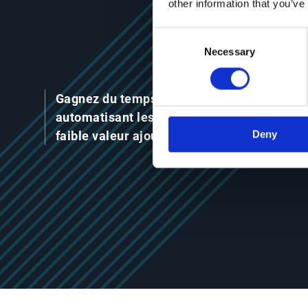
other information that you’ve
Consent
Selection
Necessary
Gagnez du temps et de l’argent en
automatisant les tâches répétitives et à
Deny
faible valeur ajoutée.