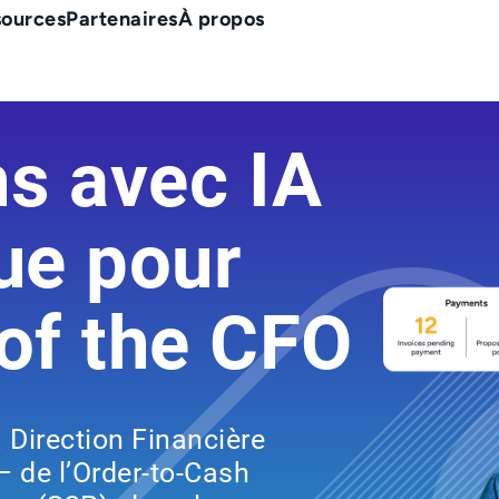
sources
Partenaires
À propos
ns avec IA
ue pour
 of the CFO
Direction Financière
 – de l’Order-to-Cash