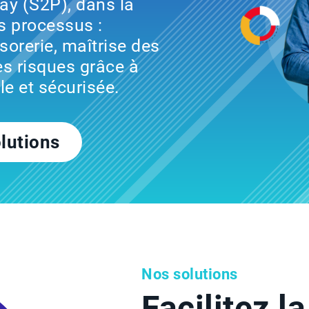
ay (S2P), dans la
s processus :
sorerie, maîtrise des
des risques grâce à
le et sécurisée.
lutions
Nos solutions
Facilitez l