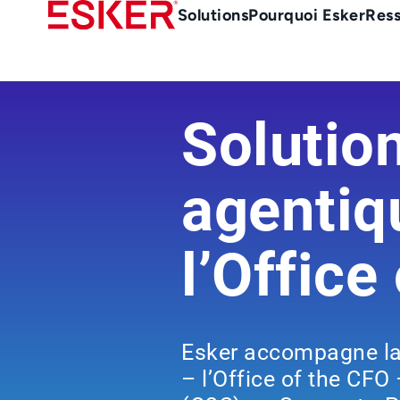
Skip
Main
Solutions
Pourquoi Esker
Res
to
Menu
main
-
content
fr
Solutio
agentiq
l’Office
Esker accompagne la 
– l’Office of the CFO