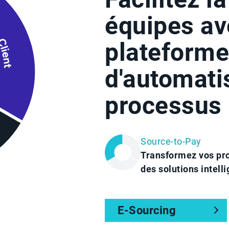
équipes av
plateform
d'automati
processus 
Source-to-Pay
Transformez vos pro
des solutions intell
E-Sourcing