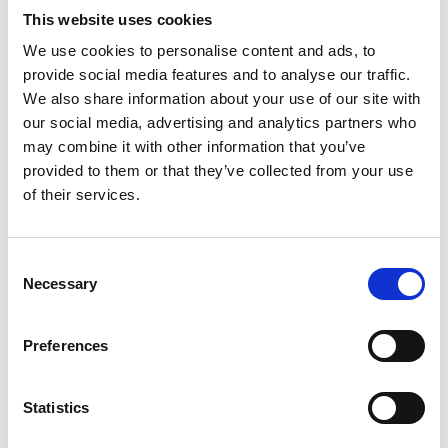
Les litiges clients sont traités beaucoup plus vite.
This website uses cookies
De 7-10 jours à 3-4 jours
We use cookies to personalise content and ads, to
provide social media features and to analyse our traffic.
Les demandes de crédit open account sont
We also share information about your use of our site with
désormais bien plus rapides.
our social media, advertising and analytics partners who
may combine it with other information that you’ve
provided to them or that they’ve collected from your use
of their services.
Lire le cas client TEC
Consent
Necessary
Selection
Preferences
Statistics