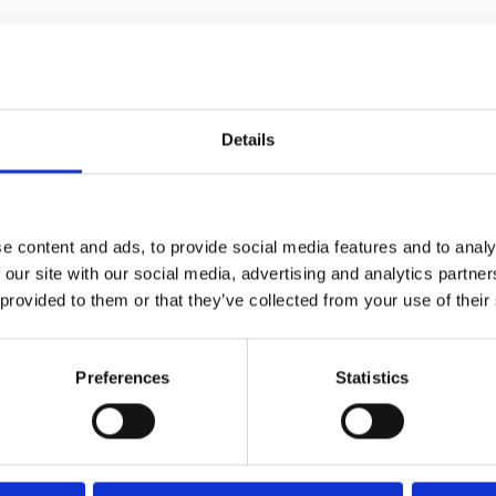
vec un objectif simple mais décisif : aider les
client possible dans un contexte B2B.
ent la plupart des tâches à faible valeur ajoutée liée
Details
et des réclamations clients.
Le Service Client pourr
tégiques afin d’enrichir les interactions B2B qui
ssance.
e content and ads, to provide social media features and to analy
Esker Synergy AI, un ensemble de technologies (
GenAI
 our site with our social media, advertising and analytics partn
e Learning
, traitement naturel du langage, etc.) qui
 provided to them or that they’ve collected from your use of their
andes
qui analyse les e-mails entrants, les catégorise 
Preferences
Statistics
ne / au service approprié.
i sont recommandées au Service Client qui peut les
directement au client.