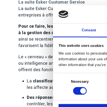
La suite Esker Customer Service
La suite Esker Customer Service est conçue a
entreprises à offrir la meilleure expérience 
Pour ce faire, les solutions Esker automatis
Consent
à la gestion des demandes, des commandes 
ainsi se recentrer sur des missions plus stra
favorisent la fidélité, la confiance et la croi
This website uses cookies
We use cookies to personalis
Le « cerveau » de la suite de solutions est 
information about your use of
ou intelligence artificielle générative,
Machin
other information that you’ve
offrent des fonctionnalités avancées :
Consent
La
classification automatisée des dem
Necessary
Selection
les affecte automatiquement à la person
Des réponses assistées par la GenAI
qu
contrôler, les modifier puis les envoyer 