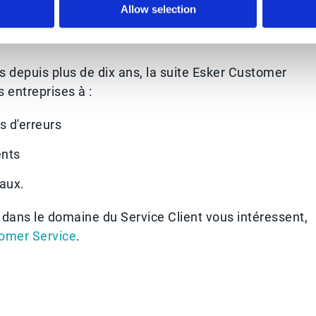
Allow selection
 les erreurs de traitement des commandes en détectan
elles ou d'autres anomalies.
 depuis plus de dix ans, la suite Esker Customer
 entreprises à :
s d'erreurs
ents
iaux.
dans le domaine du Service Client vous intéressent,
tomer Service
.