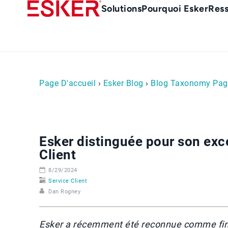
Skip
Main
Solutions
Pourquoi Esker
Res
to
Menu
main
-
content
fr
Page D'accueil
›
Esker Blog
›
Blog Taxonomy Pag
Esker distinguée pour son exce
Client
8/29/2024
Service Client
Dan Rogney
Esker a récemment été reconnue comme finali