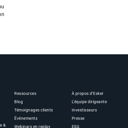
nu
on
the
Analyses & Ressources
Entreprise
Ressources
À propos d’Esker
Blog
L'équipe dirigeante
Témoignages clients
Investisseurs
Évènements
Presse
ue &
Webinars en replay
ESG