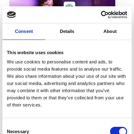
Consent
Details
About
This website uses cookies
We use cookies to personalise content and ads, to
provide social media features and to analyse our traffic.
Esker combina interoperabilità, sicurezza e
We also share information about your use of our site with
our social media, advertising and analytics partners who
capacità di governance per supportare
may combine it with other information that you’ve
operazioni di fatturazione conformi in tutto il
provided to them or that they’ve collected from your use
mondo. Dallo scambio sicuro delle fatture alla
of their services.
tracciabilità pronta per l'audit, fino alla
connettività ERP, le organizzazioni
dispongono del controllo e della visibilità
Consent
Necessary
necessari per gestire la fatturazione su larga
Selection