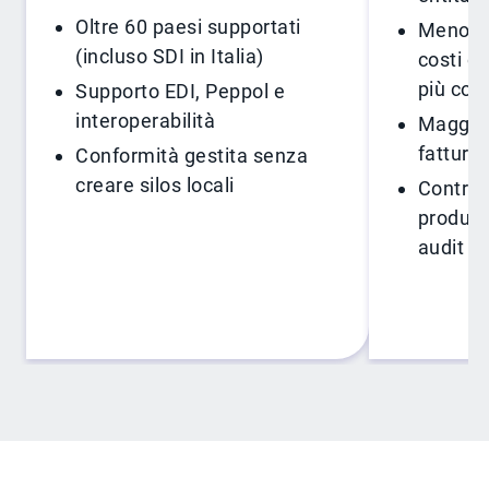
Oltre 60 paesi supportati
Meno da
(incluso SDI in Italia)
costi op
più coe
Supporto EDI, Peppol e
interoperabilità
Maggiore
fatture 
Conformità gestita senza
creare silos locali
Controll
produtti
audit ra