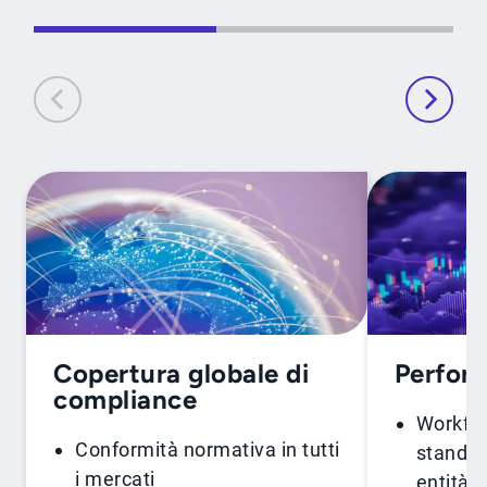
Copertura globale di
Perfor
compliance
Workflo
Conformità normativa in tutti
standar
i mercati
entità