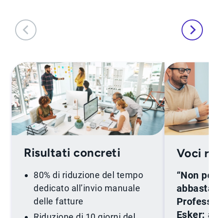
Risultati concreti
Voci re
“Non pot
80% di riduzione del tempo
abbastan
dedicato all’invio manuale
Professio
delle fatture
Esker: a
Riduzione di 10 giorni del