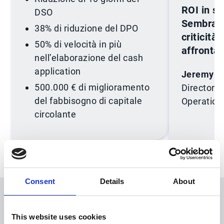
ROI in so
DSO
Sembrava
38% di riduzione del DPO
criticità
50% di velocità in più
affronta
nell’elaborazione del cash
application
Jeremy B
500.000 € di miglioramento
Director 
del fabbisogno di capitale
Operation
circolante
Consent
Details
About
This website uses cookies
COLLAUDATO, AFFIDABILE,