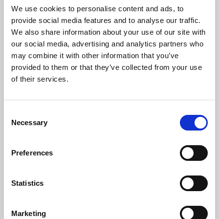
We use cookies to personalise content and ads, to
PROGETTATO PER LA CRESCITA
provide social media features and to analyse our traffic.
Il vantaggio Esker
We also share information about your use of our site with
our social media, advertising and analytics partners who
may combine it with other information that you’ve
provided to them or that they’ve collected from your use
of their services.
Consent
Necessary
Selection
Preferences
Statistics
Oltre 3.000 clienti in più di
100 Paesi
Marketing