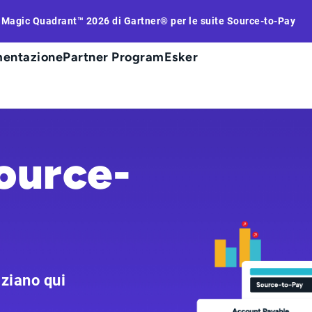
l Magic Quadrant™ 2026 di Gartner® per le suite Source-to-Pay
entazione
Partner Program
Esker
ource-
iziano qui