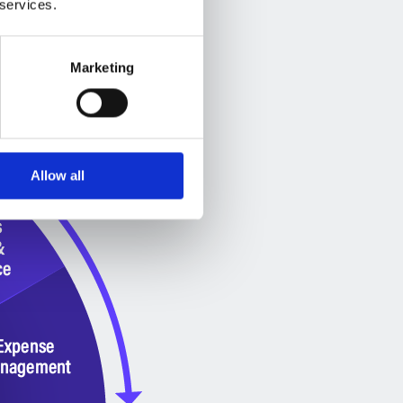
 services.
le relazioni con i fornitori,
’unica piattaforma connessa.
Marketing
Allow all