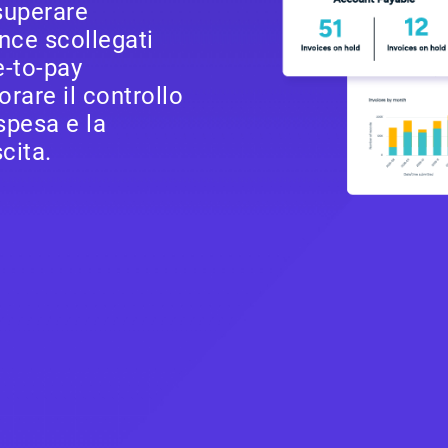
superare
nce scollegati
e-to-pay
orare il controllo
 spesa e la
scita.