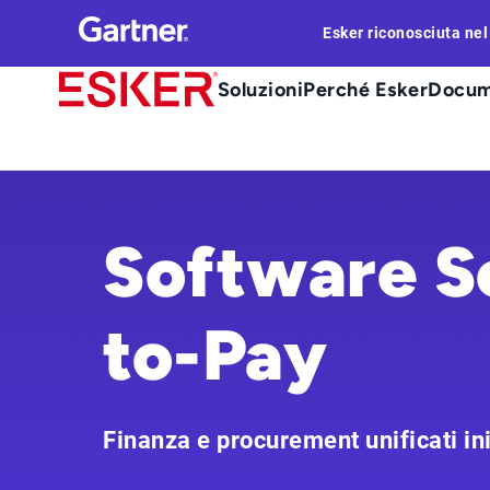
Skip
Esker riconosciuta ne
to
main
Main
Soluzioni
Perché Esker
Docum
content
Menu
it
Software S
to-Pay
Finanza e procurement unificati in