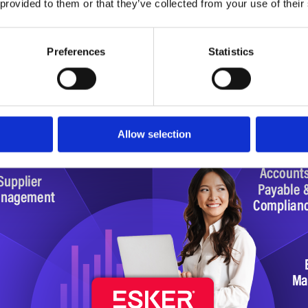
 provided to them or that they’ve collected from your use of their
oni source-to-pay che aiutano le organizzazioni a gestire 
iorare l’esecuzione dei flussi di cassa in uscita su un
Preferences
Statistics
Allow selection