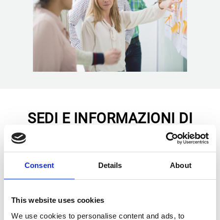
SEDI E INFORMAZIONI DI
CONTATTO
Per le soluzioni di supporto di Esker contatta la tua
Consent
Details
About
filiale di riferimento :
This website uses cookies
We use cookies to personalise content and ads, to