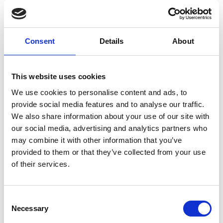
Consent
Details
About
Esker All Access Milano
2026
This website uses cookies
Date(s)
11/23/26
We use cookies to personalise content and ads, to
Location
Milano
provide social media features and to analyse our traffic.
Venue
We also share information about your use of our site with
Excelsior Hotel
our social media, advertising and analytics partners who
GalliaIndirizzo
may combine it with other information that you’ve
provided to them or that they’ve collected from your use
of their services.
Esker All Access 2026 è il punto
d’incontro ideale per connettersi
con clienti, partner e leader del
Consent
Necessary
settore che stanno utilizzando l’AI
Selection