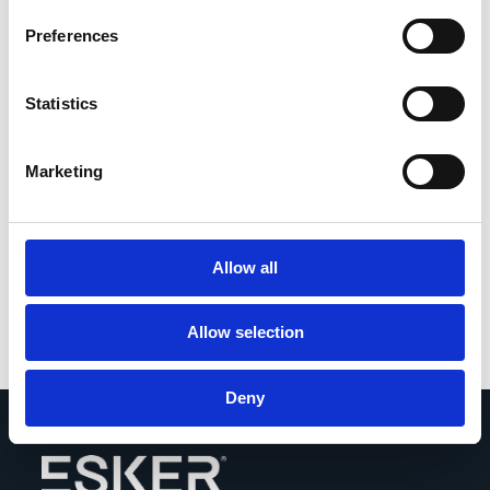
per trasformare i propri processi e
generare un reale impatto sul
Preferences
business. Ti unisci a noi? Impara,
condividi e lasciati ispirare da
Statistics
contenuti pratici e discussioni
aperte per sfruttare al meglio le tue
Marketing
soluzioni di automazione basate
sull’AI.
Allow all
Scopri di più
Allow selection
Deny