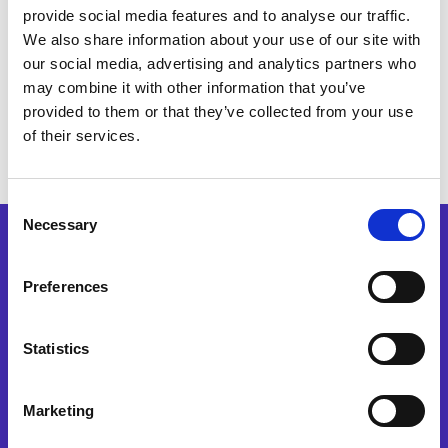
Offre una visibilità unificata sui
provide social media features and to analyse our traffic.
processi S2P e O2C, supportando
We also share information about your use of our site with
decisioni strategiche basate su dati
our social media, advertising and analytics partners who
affidabili.
may combine it with other information that you’ve
provided to them or that they’ve collected from your use
of their services.
Consent
Necessary
Selection
Preferences
CALCOLATORE DEL ROI
Statistics
Scopri quanto puoi
risparmiare con le
Marketing