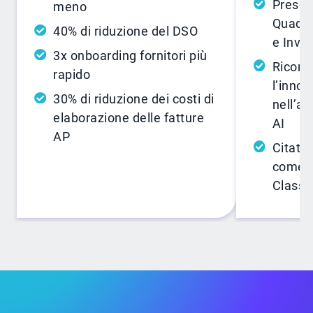
Presen
meno
Quadra
40% di riduzione del DSO
e Invo
3x onboarding fornitori più
Ricono
rapido
l’inno
30% di riduzione dei costi di
nell’a
elaborazione delle fatture
AI
AP
Citata
come p
Class”