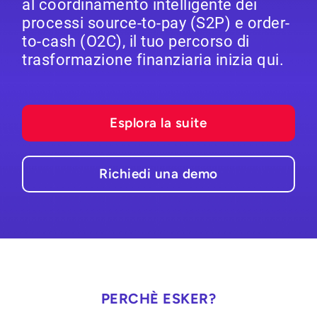
al coordinamento intelligente dei
processi source-to-pay (S2P) e order-
to-cash (O2C), il tuo percorso di
trasformazione finanziaria inizia qui.
Esplora la suite
Richiedi una demo
PERCHÈ ESKER?