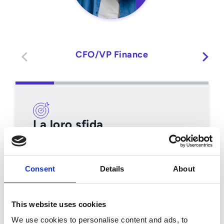
CFO/VP Finance
La loro sfida
Sistemi frammentati rendono difficile
avere una visione in tempo reale di
Consent
Details
About
cassa, rischio e performance.
Come aiuta Esker
This website uses cookies
We use cookies to personalise content and ads, to