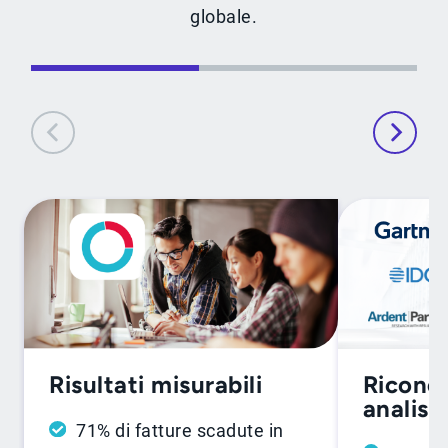
globale.
Ricono
Risultati misurabili
analisti
71% di fatture scadute in