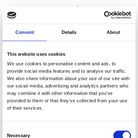
Cosa cambia per le
aziende con la riforma
spagnola
Consent
Details
About
La riforma modifica il modo in cui i dati delle
This website uses cookies
fatture vengono scambiati, instradati e
We use cookies to personalise content and ads, to
rendicontati. Le aziende hanno bisogno di
provide social media features and to analyse our traffic.
un'organizzazione operativa adeguata e di un
We also share information about your use of our site with
modello di conformità solido per affrontare
our social media, advertising and analytics partners who
con efficacia il passaggio.
may combine it with other information that you’ve
provided to them or that they’ve collected from your use
of their services.
Consent
Necessary
Selection