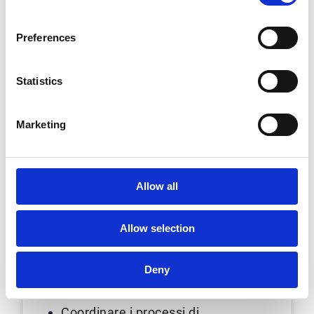
Anticipare i cambiamenti
Preferences
operativi
Statistics
L'obbligo in Spagna inciderà sul modo
in cui i team gestiscono dati di
Marketing
fatturazione, flussi di lavoro e
relazioni con clienti e fornitori.
Un'organizzazione tempestiva
permette di ridurre l'impatto al
Allow all
momento dell'entrata in vigore.
Allow selection
Rivedere il contenuto delle fatture,
i dati e i campi obbligatori
Allineare i flussi ERP e di
Deny
fatturazione
Coordinare i processi di