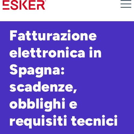
Skip
to
main
content
Fatturazione
elettronica in
Spagna:
scadenze,
obblighi e
requisiti tecnici