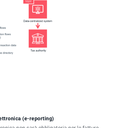
ttronica (e-reporting)
tronica non sarà obbligatoria per le fatture