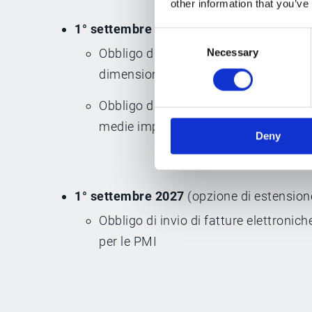
other information that you’ve
1° settembre 2026
(opzione di estension
Consent
Obbligo di ricezione delle fatture elet
Necessary
Selection
dimensioni
Obbligo di invio di fatture elettronich
medie imprese.
Deny
1° settembre 2027
(opzione di estension
Obbligo di invio di fatture elettronic
per le PMI