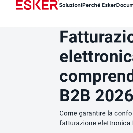
Skip
Main
Soluzioni
Perché Esker
Docum
to
Menu
main
it
content
Fatturazi
elettronic
comprende
B2B 202
Come garantire la confor
fatturazione elettronica