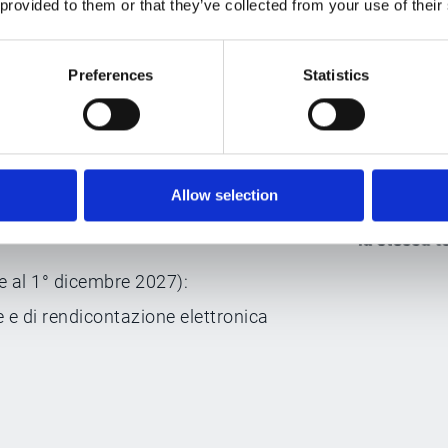
 provided to them or that they’ve collected from your use of their
e al 1° dicembre 2026):
troniche per le aziende di tutte le
Preferences
Statistics
e e di e-reporting per le grandi e
Allow selection
e al 1° dicembre 2027):
he e di rendicontazione elettronica