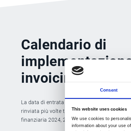
Calendario di
implementazione 
invoicing in Fran
Consent
La data di entrata in vigore della fatturazione
This website uses cookies
rinviata più volte tra il 2020 e il 2023. Il 29 d
We use cookies to personalis
finanziaria 2024, 2023-1322 ha convalidato l
information about your use of