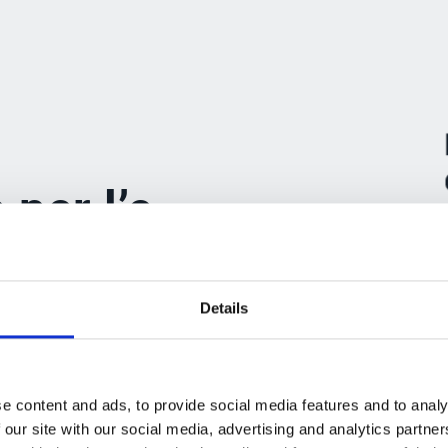
per l’e-
cia
Details
 elettronica B2B in Francia è stata
icembre 2023, l'articolo 91 della legge
e content and ads, to provide social media features and to analy
a seguente tempistica:
 our site with our social media, advertising and analytics partn