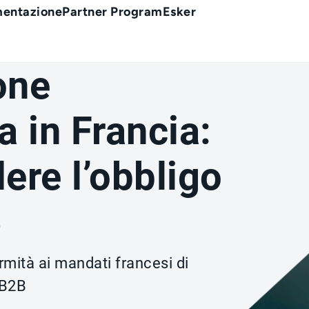
entazione
Partner Program
Esker
one
a in Francia:
re l’obbligo
6
mità ai mandati francesi di
 B2B