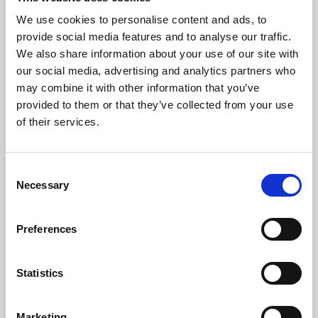
manager ricevono immediatamente una notifica
We use cookies to personalise content and ads, to
di una nota spese da approvare.
provide social media features and to analyse our traffic.
We also share information about your use of our site with
our social media, advertising and analytics partners who
I dipendenti possono:
may combine it with other information that you’ve
provided to them or that they’ve collected from your use
of their services.
Creare e inviare note spese ovunque essi
siano
Consent
Necessary
Selection
Dettagliare le spese per dividerle in
sottocategorie
Preferences
Usare l’IA per il riconoscimento della valuta,
il numero di partita IVA e delle categorie
Statistics
I manager possono:
Marketing