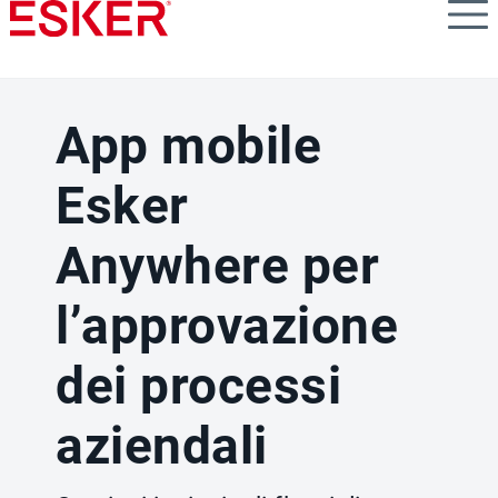
Skip
to
main
content
App mobile
Esker
Anywhere per
l’approvazione
dei processi
aziendali