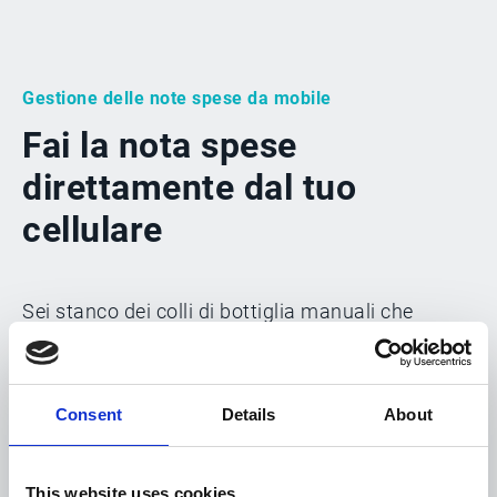
Gestione delle note spese da mobile
Fai la nota spese
direttamente dal tuo
cellulare
Sei stanco dei colli di bottiglia manuali che
rendono la gestione della nota spese più difficile
di quanto dovrebbe essere? Esker Anywhere™
semplifica i tuoi processi. Gli utenti devono
Consent
Details
About
semplicemente caricare una foto di una spesa o
inoltrare l’e-mail della ricevuta all'app mobile, e i
This website uses cookies