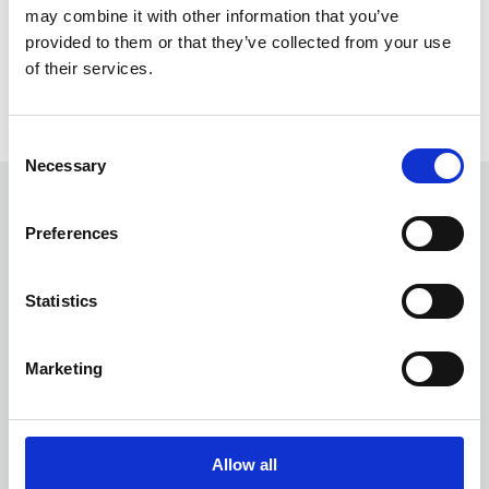
may combine it with other information that you’ve
provided to them or that they’ve collected from your use
of their services.
Consent
Necessary
Selection
Preferences
Statistics
Pensare fuori dagli schemi è un'abilità che apprezziamo
molto.
Marketing
Iniziamo in piccolo e ci adattiamo lungo la strada per
raggiungere obiettivi ambiziosi: un passo alla volta.
Allow all