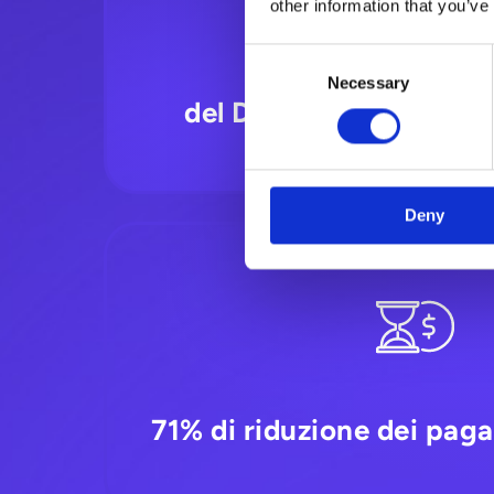
other information that you’ve
Consent
10–25% di ridu
Necessary
Selection
del DSO (Days Sales O
Deny
71% di riduzione dei pag