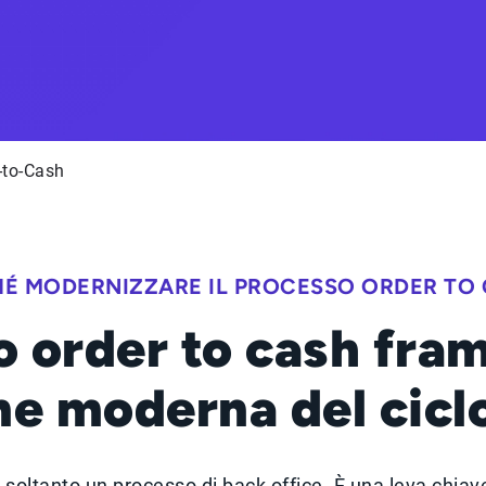
-to-Cash
É MODERNIZZARE IL PROCESSO ORDER TO
o order to cash fra
ne moderna del ciclo
iù soltanto un processo di back office. È una leva chiave