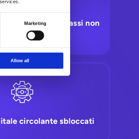
 services.
riduzione degli incassi non
Marketing
allocati
Allow all
pitale circolante sbloccati