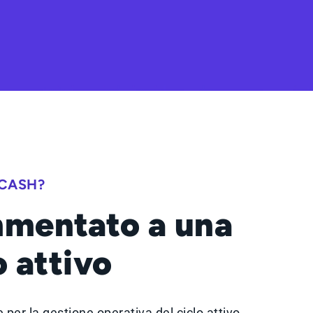
 CASH?
mmentato a una
 attivo
 per la gestione operativa del ciclo attivo.