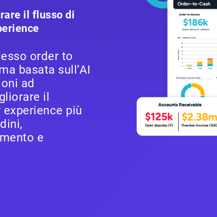
are il flusso di
perience
cesso order to
ma basata sull’AI
ioni ad
liorare il
r experience più
dini,
gamento e