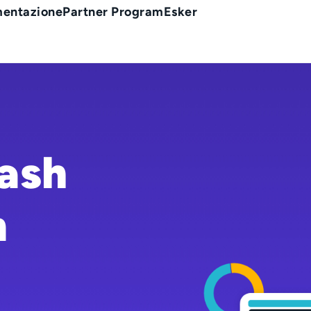
entazione
Partner Program
Esker
ash
n