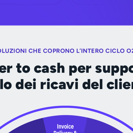
OLUZIONI CHE COPRONO L’INTERO CICLO O
er to cash per suppo
lo dei ricavi del cli