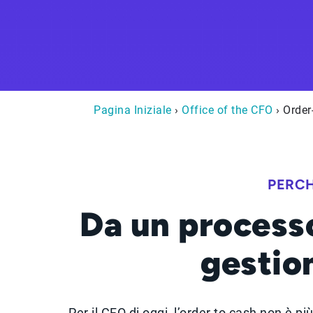
Pagina Iniziale
›
Office of the CFO
› Order
PERCH
Da un process
gestio
Per il CFO di oggi, l’order to cash non è p