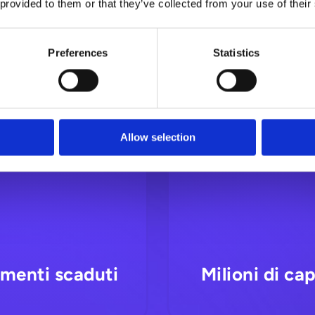
 provided to them or that they’ve collected from your use of their
zione
Fino al 95% di 
Preferences
Statistics
utstanding)
Allow selection
amenti scaduti
Milioni di ca