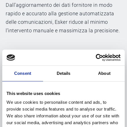
Dall’aggiornamento dei dati fornitore in modo
rapido e accurato alla gestione automatizzata
delle comunicazioni, Esker riduce al minimo
l’intervento manuale e massimizza la precisione.
Ottieni una visione chiara della gestione delle
richieste fornitori grazie a uno spazio di lavoro
dedicato e a una dashboard centralizzata. Tieni
Consent
Details
About
sotto controllo i trend delle richieste, monitora i
tempi di risposta e accedi a insight utili per
This website uses cookies
rendere i processi sempre più efficienti e reattivi.
We use cookies to personalise content and ads, to
provide social media features and to analyse our traffic.
We also share information about your use of our site with
Richiedi una demo
our social media, advertising and analytics partners who