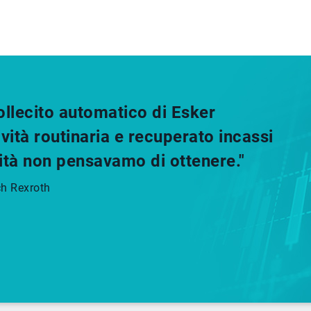
sollecito automatico di Esker
vità routinaria e recuperato incassi
ità non pensavamo di ottenere."
ch Rexroth