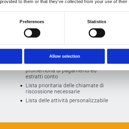
 provided to them or that they’ve collected from your use of their
Automatizza e assicura il tuo
processo di gestione recupero crediti
Esker Collections Management
Preferences
Statistics
automatizza le attività di riscossione
del credito di basso valore, per dare al
team il tempo per concentrarsi sui
clienti rischiosi o su compiti di
maggiore valore.
Allow selection
Consegna automatica di
promemoria di pagamento ed
estratti conto
Lista prioritaria delle chiamate di
riscossione necessarie
Lista delle attività personalizzabile