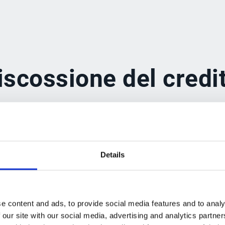
iscossione del credi
iente è quello che si adatta alla tua organizzazione, ai 
 il software di gestione del recupero crediti di Esker ti
 le attività grazie alle previsioni e ai suggerimenti di
E
Details
e content and ads, to provide social media features and to analy
 our site with our social media, advertising and analytics partn