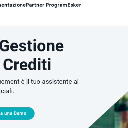
entazione
Partner Program
Esker
 Gestione
Crediti
ment è il tuo assistente al
iali.
da una Demo