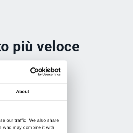
to più veloce
tuoi
 consente
sker
About
se our traffic. We also share
ers who may combine it with