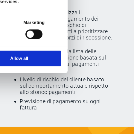
 services.
Fatti aiutare dall'AI!
Esker Synergy AI
analizza il
comportamento di pagamento dei
Marketing
clienti per stimare il rischio di
inadempienza e aiutarti a prioritizzare
di conseguenza gli sforzi di riscossione.
Prioritizzazione della lista delle
chiamate di riscossione basata sul
Allow all
livello di rischio e sui pagamenti
previsti
Livello di rischio del cliente basato
sul comportamento attuale rispetto
allo storico pagamenti
Previsione di pagamento su ogni
fattura