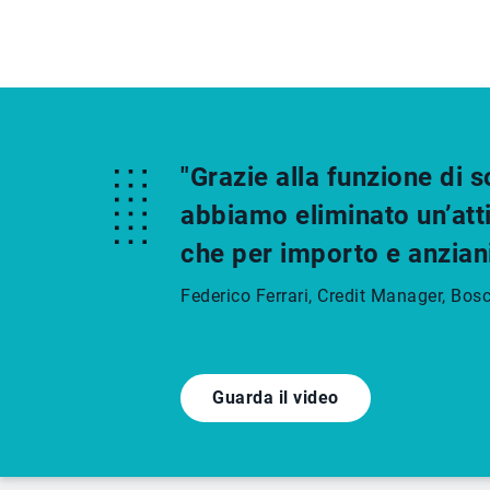
"Grazie alla funzione di 
abbiamo eliminato un’atti
che per importo e anzian
Federico Ferrari, Credit Manager, Bos
Guarda il video