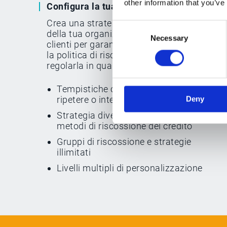
other information that you’ve
Configura la tua strategia
Crea una strategia in base alle esigenze
Consent
della tua organizzazione e ai profili dei
Necessary
Selection
clienti per garantire la conformità con
la politica di riscossione del credito e
regolarla in qualsiasi momento.
Tempistiche configurabili per iniziare,
Deny
ripetere o interrompere le azioni
Strategia diversificata con molteplici
metodi di riscossione del credito
Gruppi di riscossione e strategie
illimitati
Livelli multipli di personalizzazione