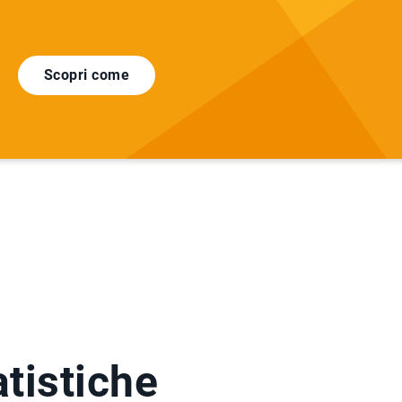
AR
Scopri come
atistiche