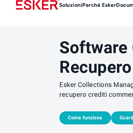
Skip
Main
Soluzioni
Perché Esker
Docum
to
Menu
main
it
content
Software
Recupero 
Esker Collections Manage
recupero crediti commerc
Come funziona
Guar