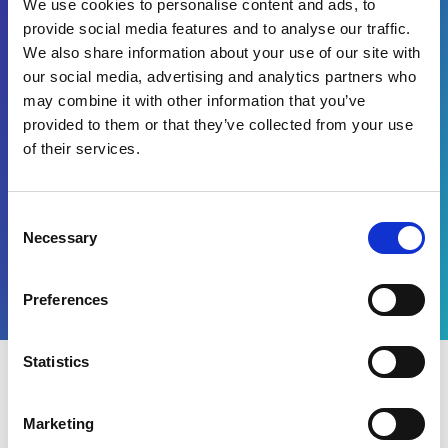
We use cookies to personalise content and ads, to
provide social media features and to analyse our traffic.
Si, desidero ricevere
We also share information about your use of our site with
comunicazioni marketing
relative a prodotti, servizi ed
our social media, advertising and analytics partners who
eventi di Esker. Accetto e
may combine it with other information that you’ve
autorizzo il trattamento dei
provided to them or that they’ve collected from your use
dati in conformità con i
of their services.
termini della nostra
privacy
policy
.
Consent
Guarda ora
Necessary
Selection
Preferences
Statistics
Cosa scoprirai?
Marketing