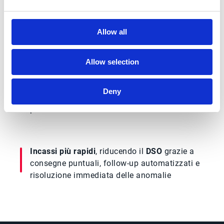
Riduzione dei costi operativi
, migliorando
accuratezza, efficienza e conformità nei
Allow all
flussi di fatturazione
Allow selection
Conformità globale garantita
, rispettando le
Deny
normative di e-invoicing e adattandosi alle
preferenze dei clienti
Incassi più rapidi
, riducendo il
DSO
grazie a
consegne puntuali, follow-up automatizzati e
risoluzione immediata delle anomalie