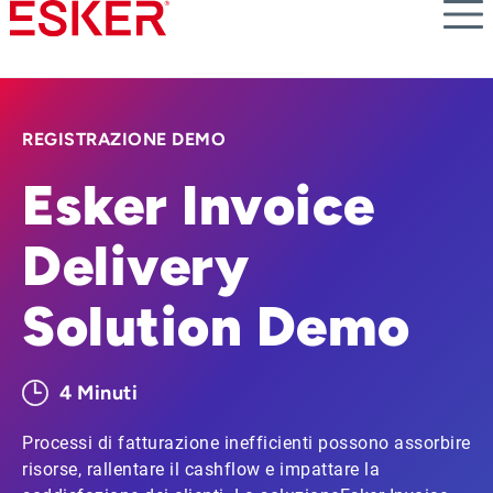
Skip
to
main
content
REGISTRAZIONE DEMO
Esker Invoice
Delivery
Solution Demo
4 Minuti
Processi di fatturazione inefficienti possono assorbire
risorse, rallentare il cashflow e impattare la