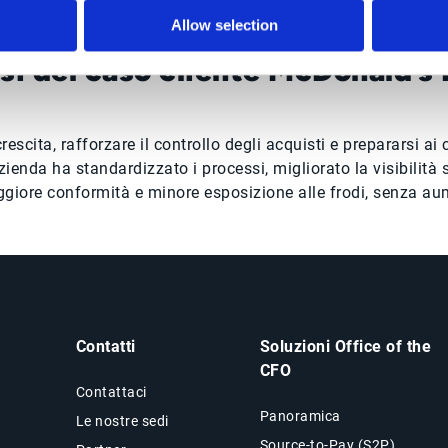
Allow selection
si del caso cliente McDonald’s
rescita, rafforzare il controllo degli acquisti e prepararsi
nda ha standardizzato i processi, migliorato la visibilità s
 maggiore conformità e minore esposizione alle frodi, senza au
Contatti
Soluzioni Office of the
CFO
Contattaci
Panoramica
Le nostre sedi
Source-to-Pay (S2P)