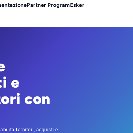
entazione
Partner Program
Esker
e
i e
tori con
lità fornitori, acquisti e