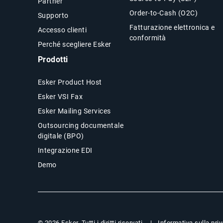
Partner
Order-to-Cash (O2C)
Supporto
Fatturazione elettronica e
Accesso clienti
conformità
Perché scegliere Esker
Prodotti
Esker Product Host
Esker VSI Fax
Esker Mailing Services
Outsourcing documentale
digitale (BPO)
Integrazione EDI
Demo
Informativa sulla pri
© 2026 Esker. Tutti i diritti riservati.