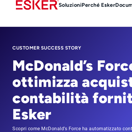
Skip
Main
Soluzioni
Perché Esker
Docum
to
Menu
main
it
content
CUSTOMER SUCCESS STORY
McDonald’s Forc
ottimizza acquist
contabilità forni
Esker
Scopri come McDonald’s Force ha automatizzato contabi