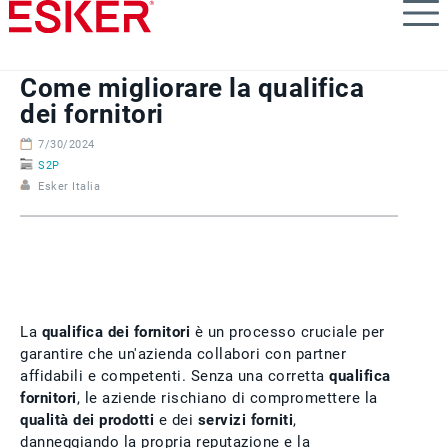
Skip
to
main
content
Come migliorare la qualifica
dei fornitori
7/30/2024
S2P
Esker Italia
La
qualifica dei fornitori
è un processo cruciale per
garantire che un'azienda collabori con partner
affidabili e competenti. Senza una corretta
qualifica
fornitori
, le aziende rischiano di compromettere la
qualità dei prodotti
e dei
servizi forniti
,
danneggiando la propria reputazione e la