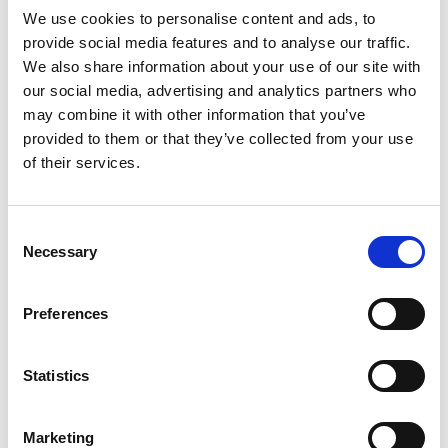
una visione completa e trasparente del
sistema
We use cookies to personalise content and ads, to
di gestione
dei fornitori
, facilitando il
provide social media features and to analyse our traffic.
monitoraggio continuo delle prestazioni.
We also share information about your use of our site with
Conformità normativa
: Le soluzioni
our social media, advertising and analytics partners who
automatizzate aiutano le aziende a rispettare
may combine it with other information that you’ve
gli standard di conformità come la
ISO 9001
,
provided to them or that they’ve collected from your use
assicurando che tutti i fornitori qualificati
of their services.
soddisfino i criteri necessari.
Consent
Necessary
Selection
Vantaggi dell'automazione
nella qualifica dei fornitori
Preferences
Una gestione efficace dei fornitori, supportata da un
Statistics
processo di qualificazione accurato e
automatizzato, trasforma radicalmente l'efficienza e
la resilienza della supply chain. Immagina un
Marketing
sistema di
qualifica fornitori
rapido, snello e