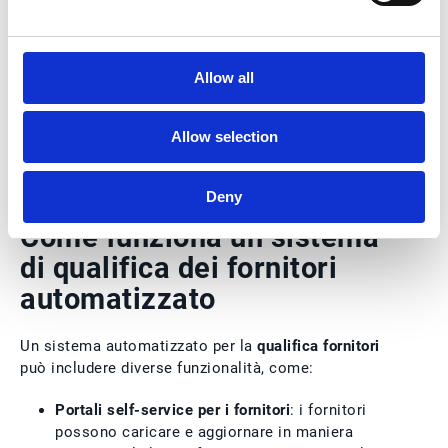
preciso: questo significa abbattere i costi operativi
e liberare il team di acquisti da compiti ripetitivi e
laboriosi. Ora, il team può concentrarsi
Allow all
sull'ampliamento del proprio
albo fornitori
,
garantendo una maggiore diversità e resilienza nella
catena di approvvigionamento
.
Allow selection
Deny
Come funziona un sistema
di qualifica dei fornitori
automatizzato
Un sistema automatizzato per la
qualifica fornitori
può includere diverse funzionalità, come:
Portali self-service per i fornitori
: i fornitori
possono caricare e aggiornare in maniera