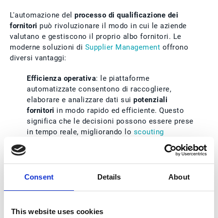
L'automazione del
processo di qualificazione
dei
fornitori
può rivoluzionare il modo in cui le aziende
valutano e gestiscono il proprio albo fornitori. Le
moderne soluzioni di
Supplier Management
offrono
diversi vantaggi:
Efficienza operativa
: le piattaforme
automatizzate consentono di raccogliere,
elaborare e analizzare dati sui
potenziali
fornitori
in modo rapido ed efficiente. Questo
significa che le decisioni possono essere prese
in tempo reale, migliorando lo
scouting
fornitori
.
Miglioramento della qualità dei dati
: i sistemi
automatizzati garantiscono che le informazioni
Consent
Details
About
sui fornitori siano sempre aggiornate e
accurate, riducendo il rischio di errori manuali.
Trasparenza e tracciabilità
: l'automazione offre
This website uses cookies