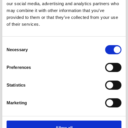
our social media, advertising and analytics partners who
may combine it with other information that you’ve
provided to them or that they’ve collected from your use
of their services.
S2P
6 min(s) di lettura
Software acquisti: semplifica il
Consent
processo di procurement
Necessary
Selection
Esker Italia
Preferences
Statistics
Marketing
Allow all