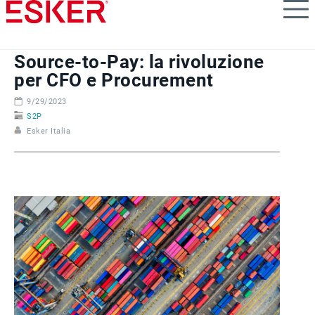
Skip
to
main
content
Source-to-Pay: la rivoluzione
per CFO e Procurement
9/29/2023
S2P
Esker Italia