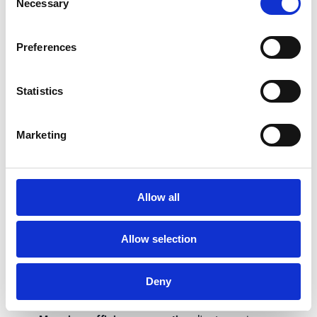
Necessary
Selection
superflue
, per permettere ai team di focalizzarsi su
compiti strategici.
Preferences
Statistics
I Vantaggi del Source-to-
Pay automatizzato
Marketing
Quali benefici ottengono le aziende
dall’implementazione di una soluzione S2P?
Allow all
Ecco una panoramica.
Ottimizzazione dei costi:
grazie a una visione
Allow selection
analitica e dettagliata delle spese, le aziende
hanno l'opportunità di individuare con
precisione le aree in cui possono risparmiare,
Deny
per eliminare le spese superflue.