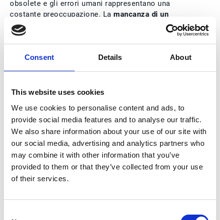
obsolete e gli errori umani rappresentano una
costante preoccupazione. La
mancanza di un
sistema centralizzato
rende difficile mantenere le
informazioni organizzate
e avere una visione chiara
dei processi in corso.
Consent
Details
About
Gestione Automatizzata
This website uses cookies
We use cookies to personalise content and ads, to
Il source-to-pay automatizzato permette alle aziende
di ottimizzare l’efficienza dei processi interni. Grazie
provide social media features and to analyse our traffic.
all'
automazione e alle piattaforme digitali
le aziende
We also share information about your use of our site with
gestiscono l'intera
source to pay value chain
, dalla
our social media, advertising and analytics partners who
selezione dei fornitori al pagamento, in un'unica
may combine it with other information that you’ve
piattaforma integrata end to end.
provided to them or that they’ve collected from your use
of their services.
La tecnologia elimina la necessità di gestire ogni
singolo passaggio a mano e offre una
visibilità
senza precedenti su tutti i processi
. Con
Consent
l'automazione le
attività ripetitive diventano