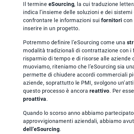
Il termine
eSourcing
, la cui traduzione lette
indica l’insieme delle soluzioni e dei sistemi
confrontare le informazioni sui
fornitori
con 
inserire in un progetto.
Potremmo definire l’eSourcing come una
st
modalità tradizionali di contrattazione con i 
risparmio di tempo e di risorse alle aziende 
muoviamo, riteniamo che l’eSourcing sia una r
permette di chiudere accordi commerciali pi
aziende, soprattutto le PMI, svolgono un’atti
questo processo è ancora
reattivo
. Per esse
proattiva
.
Quando lo scorso anno abbiamo partecipato
approvvigionamenti aziendali, abbiamo avuto 
dell’eSourcing
.