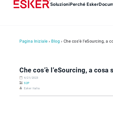
Skip
Main
Soluzioni
Perché Esker
Docum
to
Menu
main
it
content
Pagina Iniziale
›
Blog
› Che cos’è l’eSourcing, a 
Che cos’è l’eSourcing, a cosa 
4/21/2023
S2P
Esker Italia