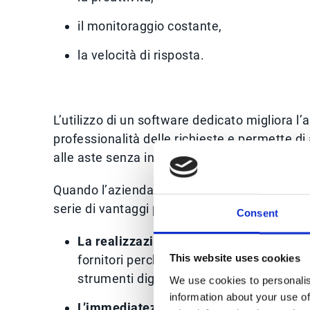
il monitoraggio costante,
la velocità di risposta.
L’utilizzo di un software dedicato migliora l’
professionalità delle richieste e permette di 
alle aste senza incrementare il carico di lavo
Quando l’azienda sceglie di utilizzare una s
serie di vantaggi pratici e strategici.
Consent
La realizzazione di un ecosistema
: l’e
fornitori perché snellisce i passaggi per
This website uses cookies
strumenti digitali migliorano la comunicaz
We use cookies to personalis
information about your use of
L’immediatezza di utilizzo e l’accessibil