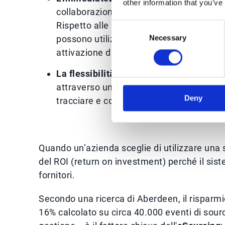
other information that you’ve
collaborazione con Market Dojo non ha 
Rispetto alle altre soluzioni di eProcur
Consent
Necessary
possono utilizzare il software di eSourc
Selection
attivazione di un abbonamento.
La flessibilità di una soluzione trasver
attraverso un unico portale, facile da us
Deny
tracciare e controllare le attività di a
Quando un’azienda sceglie di utilizzare una 
del ROI (return on investment) perché il sis
fornitori.
Secondo una ricerca di Aberdeen, il risparmi
16% calcolato su circa 40.000 eventi di sourci