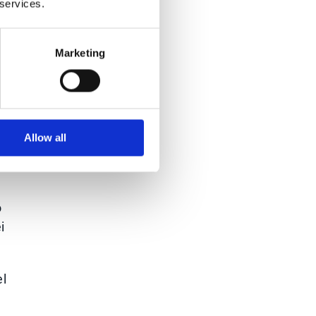
 services.
Marketing
le
Allow all
o
i
el