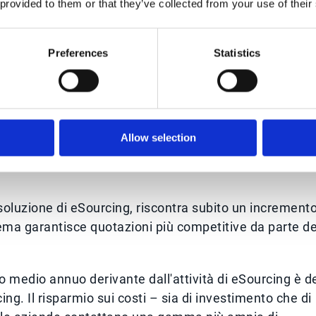
 provided to them or that they’ve collected from your use of their
bisogno della fase progettuale e di implementazione.
ement, questo sistema è chiavi in mano: le aziende
Preferences
Statistics
ing ogni volta in cui ne hanno bisogno, con la semplice
sale
: l’eSourcing assicura visibilità sulle attività di gara
are e adatto a qualsiasi tipologia di azienda. È possibi
Allow selection
pprovvigionamento da una dashboard personale.
soluzione di eSourcing, riscontra subito un increment
tema garantisce quotazioni più competitive da parte de
o medio annuo derivante dall'attività di eSourcing è d
ng. Il risparmio sui costi – sia di investimento che di