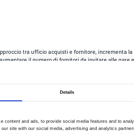
approccio tra ufficio acquisti e fornitore, incrementa la
aumentare il numero di fornitori da invitare alle gare 
ro dei collaboratori.
oluzione di eSourcing, beneficia nell’immediato di una
Details
Sourcing è una modalità di lavoro che avvicina il cliente
 creare una collaborazione ed elimina le e-mail. Gli
ione e la relazione tra ufficio acquisti e supplier.
e content and ads, to provide social media features and to analy
 our site with our social media, advertising and analytics partn
ità
: la soluzione di eSourcing progettata da Esker in