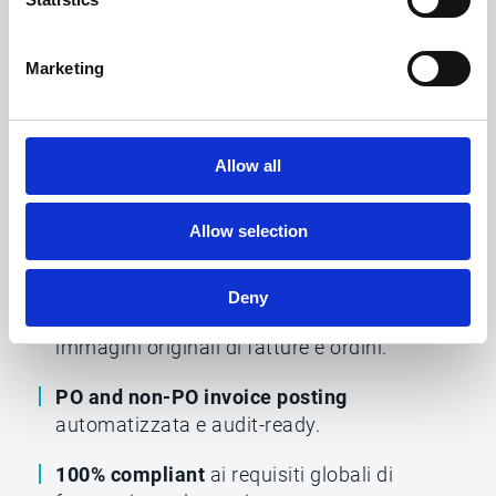
Oracle, formazione semplificata e
maggiore adozione da parte del personale.
Marketing
Avvio rapido della soluzione:
la
comunicazione tra Esker e Oracle è
operativa in pochi giorni.
Allow all
App mobile per l’approvazione delle
fatture
che migliora l’efficienza e consente
Allow selection
ai manager di agire anche in mobilità.
Collegamenti all’archivio fatture e ordini
Deny
in Oracle per un accesso diretto alle
immagini originali di fatture e ordini.
PO and non-PO invoice posting
automatizzata e audit-ready.
100% compliant
ai requisiti globali di