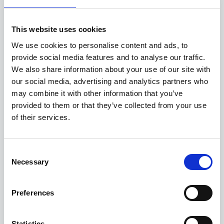
This website uses cookies
Sincronizzazione automatica dei master
data
per sfruttare le informazioni
We use cookies to personalise content and ads, to
dell’Oracle E-Business Suite
provide social media features and to analyse our traffic.
nell’automazione end-to-end di contabilità
We also share information about your use of our site with
fornitori (AP) e gestione ordini, e quelle di
our social media, advertising and analytics partners who
Oracle JD Edwards per i processi AP.
may combine it with other information that you’ve
provided to them or that they’ve collected from your use
Gestione degli errori di registrazione
of their services.
documenti:
se si verifica un errore durante
l’invio di una fattura o di un ordine verso
Consent
Oracle ERP, l’utente viene informato
Necessary
Selection
direttamente in Esker.
Workflow AP esterno all’ERP Oracle
per
Preferences
garantire continuità operativa, accesso
24/7, approvazione da parte di utenti non
Statistics