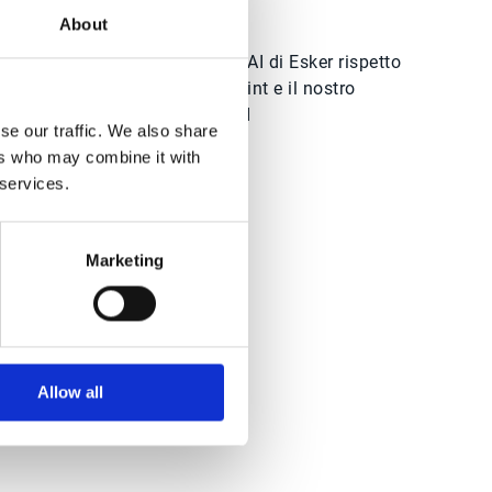
About
La suite di automazione AI di Esker rispetto
alle soluzioni point-to-point e il nostro
approccio distintivo all’AI
se our traffic. We also share
ers who may combine it with
 services.
idano a Esker
Marketing
Allow all