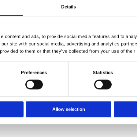
Details
Come strumenti come Agentic AI, GenAI, NLU,
RAG e machine learning favoriscono
l’efficienza cross-funzionale
e content and ads, to provide social media features and to analy
 our site with our social media, advertising and analytics partn
 provided to them or that they’ve collected from your use of their
aziende in tutto il mondo si aff
Preferences
Statistics
Allow selection