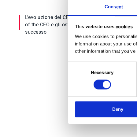
Consent
L’evoluzione del CFO, la definizione dell’Office
of the CFO e gli ostacoli che ne frenano il
This website uses cookies
successo
We use cookies to personalis
information about your use of
other information that you’ve
Consent
Oltre 3.000 
Necessary
Selection
Deny