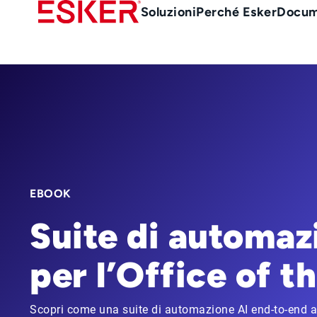
Skip
Main
Soluzioni
Perché Esker
Docum
to
Menu
main
it
content
EBOOK
Suite di automaz
per l’Office of 
Scopri come una suite di automazione AI end-to-end ai