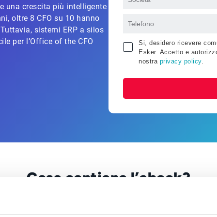
 una crescita più intelligente
nni, oltre 8 CFO su 10 hanno
 Tuttavia, sistemi ERP a silos
ile per l’Office of the CFO
Si, desidero ricevere comu
Esker. Accetto e autorizzo
nostra
privacy policy
.
Cosa contiene l’ebook?
icco di possibilità grazie a una suite di automazione AI end-
essenziali su: