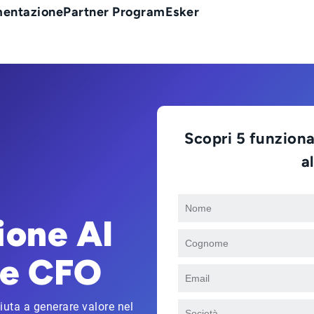
entazione
Partner Program
Esker
Scopri 5 funziona
a
ione AI
the CFO
uta a generare valore nel