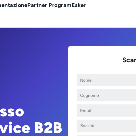
entazione
Partner Program
Esker
Scar
esso
vice B2B