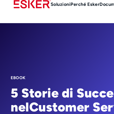
Skip
Main
Soluzioni
Perché Esker
Docum
to
Menu
main
it
content
EBOOK
5 Storie di Succ
nelCustomer Ser