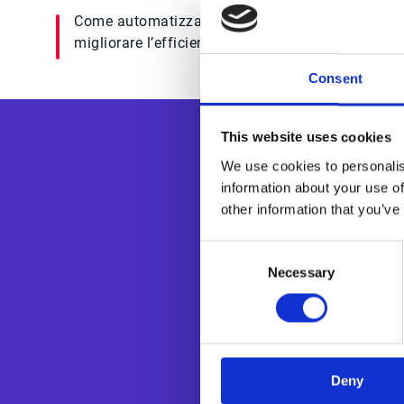
Come automatizzare le attività ripetitive per
migliorare l’efficienza.
Consent
This website uses cookies
We use cookies to personalis
information about your use of
other information that you’ve
Consent
Necessary
Selection
Esker è un’azien
dei processi doc
trasformare dig
di Esker, utili
l’Intelligenza A
Deny
la visibilità, r