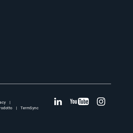
vacy
prodotto
TermSync