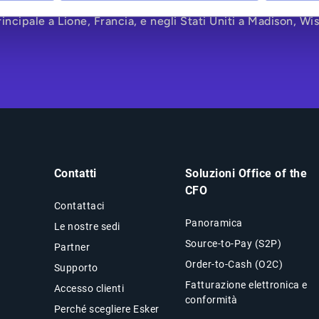
r opera in Nord America, America Latina, Europa e Asia-Paci
incipale a Lione, Francia, e negli Stati Uniti a Madison, Wi
Contatti
Soluzioni Office of the
CFO
Contattaci
Panoramica
Le nostre sedi
Source-to-Pay (S2P)
Partner
Order-to-Cash (O2C)
Supporto
Fatturazione elettronica e
Accesso clienti
conformità
Perché scegliere Esker