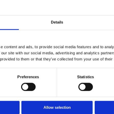
Strategie per potenziare la collaborazione
interna e la soddisfazione dei clienti.
Details
e content and ads, to provide social media features and to analy
 our site with our social media, advertising and analytics partn
 provided to them or that they’ve collected from your use of their
A proposito di Esker
Preferences
Statistics
da leader a livello mondiale nel settore dei software per l
umentali cloud-based che aiutano le divisioni finanza e c
italmente i cicli procure-to-pay (P2P) e order-to-cash (O2
zzate da oltre 6.000 aziende in tutto il mondo, contengono
rtificiale (AI) che contribuiscono ad aumentare la produttiv
Allow selection
idurre il rischio di frode e migliorare la collaborazione intern