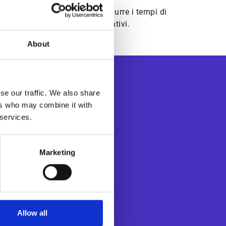
Soluzioni pratiche per ridurre i tempi di
gestione e gli errori operativi.
About
se our traffic. We also share
ers who may combine it with
 services.
Marketing
’automatizzazione
ustomer service a
C). Le soluzioni
 tecnologie come
ità, incrementare
Allow all
a e con clienti e