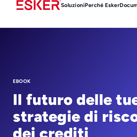
Skip
Main
Soluzioni
Perché Esker
Docum
to
Menu
main
it
content
EBOOK
Il futuro delle tu
strategie di risc
dei crediti