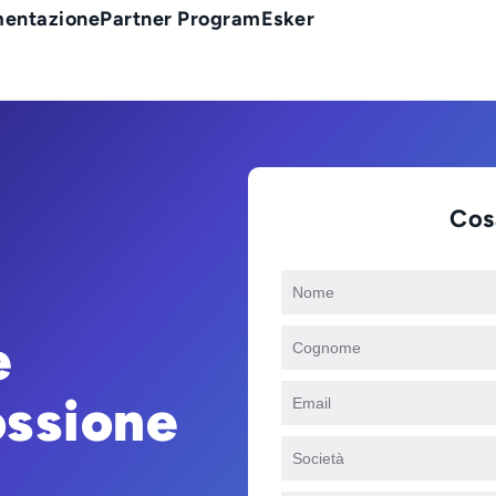
entazione
Partner Program
Esker
Cosa
e
ossione