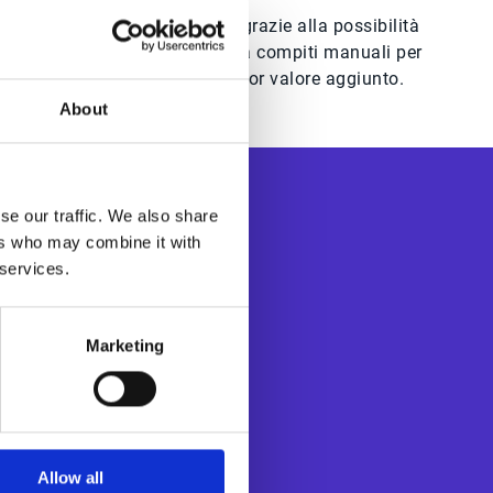
Miglioramento della CX grazie alla possibilità
di liberare il personale da compiti manuali per
svolgere attività a maggior valore aggiunto.
About
se our traffic. We also share
ers who may combine it with
 services.
Marketing
’automatizzazione
ustomer service a
C). Le soluzioni
 tecnologie come
ità, incrementare
Allow all