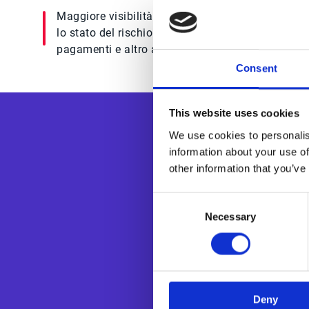
Maggiore visibilità su metriche chiave come
lo stato del rischio di credito, i dati sui
pagamenti e altro ancora.
Consent
This website uses cookies
We use cookies to personalis
information about your use of
other information that you’ve
Consent
Necessary
Selection
Esker è un’azien
dei processi doc
trasformare dig
di Esker, utili
l’Intelligenza A
Deny