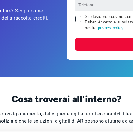
 future? Scopri come
Si, desidero ricevere comu
 della raccolta crediti.
Esker. Accetto e autorizzo
nostra
privacy policy
.
Cosa troverai all'interno?
pprovvigionamento, dalle guerre agli allarmi economici, i te
otizia è che le soluzioni digitali di AR possono aiutare ad 