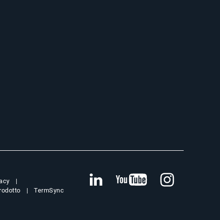
vacy
prodotto
TermSync