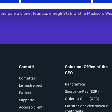
idurre il rischio di frode e migliorare la collaborazione intern
r opera in Nord America, America Latina, Europa e Asia-Paci
incipale a Lione, Francia, e negli Stati Uniti a Madison, Wi
Contatti
Soluzioni Office of the
CFO
Contattaci
Panoramica
Le nostre sedi
Source-to-Pay (S2P)
Partner
Order-to-Cash (O2C)
Supporto
Fatturazione elettronica e
Accesso clienti
conformità