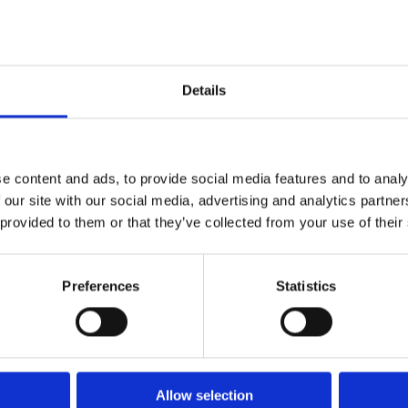
Maggiore collaborazione tra i reparti Sales &
Finance grazie alla connessione di tutti i
flussi di informazioni
Details
e content and ads, to provide social media features and to analy
 our site with our social media, advertising and analytics partn
 provided to them or that they’ve collected from your use of their
A proposito di Esker
Preferences
Statistics
da leader a livello mondiale nel settore dei software per l
umentali cloud-based che aiutano le divisioni finanza e c
italmente i cicli procure-to-pay (P2P) e order-to-cash (O2
zzate da oltre 6.000 aziende in tutto il mondo, contengono
rtificiale (AI) che contribuiscono ad aumentare la produttiv
Allow selection