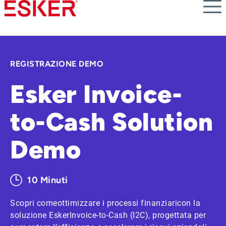
Skip
to
main
content
REGISTRAZIONE DEMO
Esker Invoice-
to-Cash Solution
Demo
10 Minuti
Scopri comeottimizzare i processi finanziaricon la
soluzione EskerInvoice-to-Cash (I2C), progettata per