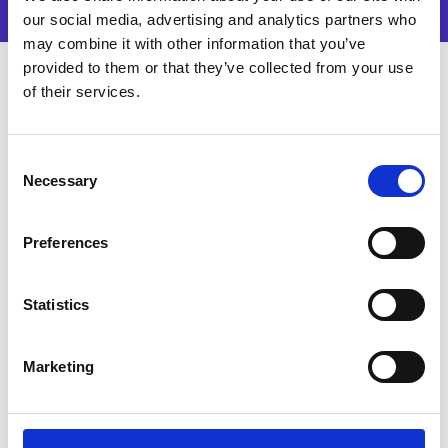
our social media, advertising and analytics partners who
may combine it with other information that you’ve
provided to them or that they’ve collected from your use
of their services.
Cosa scoprirai?
Consent
Guarda questa demo esclusiva per vedere in
Necessary
Selection
azionela tecnologia AI-driven di Esker, che
trasforma la gestione dell’Invoice-to-Cash
grazie aautomazione intelligente, cashflow
Preferences
più rapido e maggiore visibilitàsu tutto il
ciclo, dalla ricezione della fattura
Statistics
all’incasso.
Marketing
Gestione del credito completa
, con
valutazione del rischio ottimizzata per
decisioni più sicure e strategiche