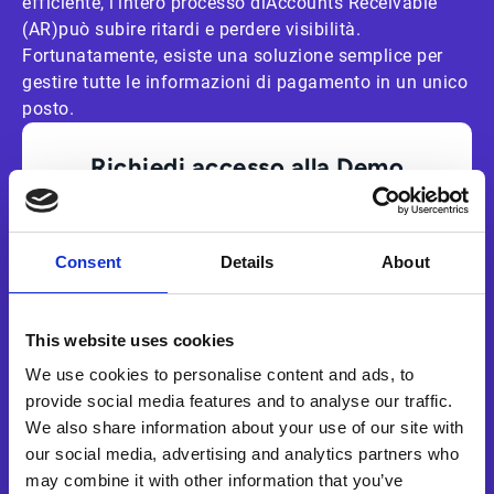
efficiente, l’intero processo diAccounts Receivable
(AR)può subire ritardi e perdere visibilità.
Fortunatamente, esiste una soluzione semplice per
gestire tutte le informazioni di pagamento in un unico
posto.
Richiedi accesso alla Demo
Consent
Details
About
This website uses cookies
We use cookies to personalise content and ads, to
Si, desidero ricevere comunicazioni marketing relative
provide social media features and to analyse our traffic.
a prodotti, servizi ed eventi di Esker. Accetto e
We also share information about your use of our site with
autorizzo il trattamento dei dati in conformità con i
our social media, advertising and analytics partners who
termini della nostra
privacy policy
.
may combine it with other information that you’ve