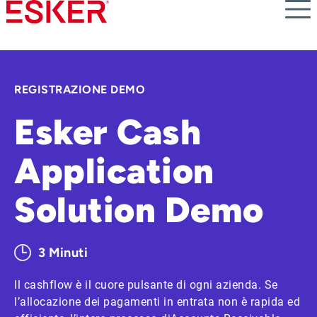
Skip
to
main
content
REGISTRAZIONE DEMO
Esker Cash
Application
Solution Demo
3 Minuti
Il cashflow è il cuore pulsante di ogni azienda. Se
l’allocazione dei pagamenti in entrata non è rapida ed