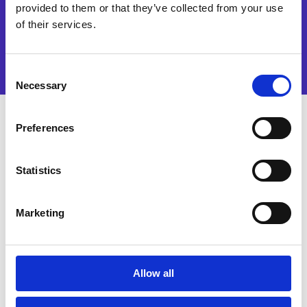
provided to them or that they’ve collected from your use
Guarda ora
of their services.
Consent
Necessary
Selection
Preferences
Cosa scoprirai?
Statistics
Allocare i pagamenti più velocemente
grazie
alla gestione automatizzata delle distinte di
Marketing
pagamento basata su AI
Allow all
Liberare tempo prezioso per il team
grazie
all’auto-allocazione e ai suggerimenti