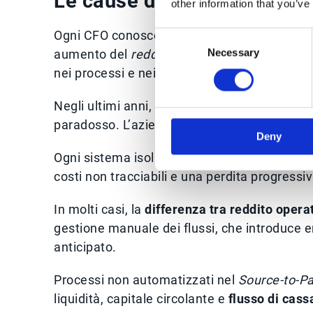
Le cause della compression
other information that you’ve
Ogni CFO conosce bene la frustrazione di ve
Consent
Necessary
Selection
aumento del
reddito operativo
. La causa ra
nei processi e nei sistemi che governano la
Negli ultimi anni, la digitalizzazione parzial
paradosso. L’azienda dispone di più tecnologi
Deny
Ogni sistema isolato frammenta dati e respons
costi non tracciabili e una perdita progressiv
In molti casi, la
differenza tra reddito opera
gestione manuale dei flussi, che introduce er
anticipato.
Processi non automatizzati nel
Source-to-P
liquidità, capitale circolante e
flusso di cass