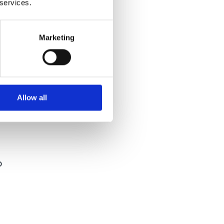
 services.
Marketing
ta
Allow all
o