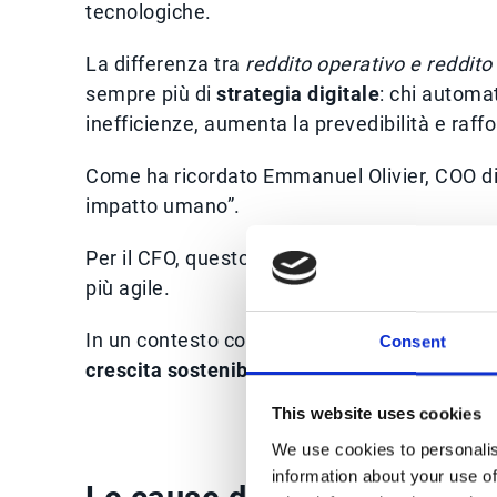
tecnologiche.
La differenza tra
reddito operativo e reddito
sempre più di
strategia digitale
: chi automat
inefficienze, aumenta la prevedibilità e raff
Come ha ricordato Emmanuel Olivier, COO di E
impatto umano”.
Per il CFO, questo impatto si traduce in
margi
più agile.
In un contesto competitivo,
automazione e A
Consent
crescita sostenibile e migliorare la redditiv
This website uses cookies
We use cookies to personalis
information about your use of