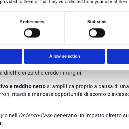
e del reddito operativo
 provided to them or that they’ve collected from your use of their
dere crescere i ricavi senza un corrispondente
Preferences
Statistics
ramente risiede nel mercato: spesso è interna, nascos
gestione caratteristica
.
e e l’uso di soluzioni puntuali hanno generato un
e, ma di meno visibilità.
Allow selection
abilità: il risultato è una catena decisionale lenta,
a di efficienza che erode i margini.
tivo e reddito netto
si amplifica proprio a causa di una
rori, ritardi e mancate opportunità di sconto o incass
ay
o nell’
Order-to-Cash
generano un impatto diretto su
a
.