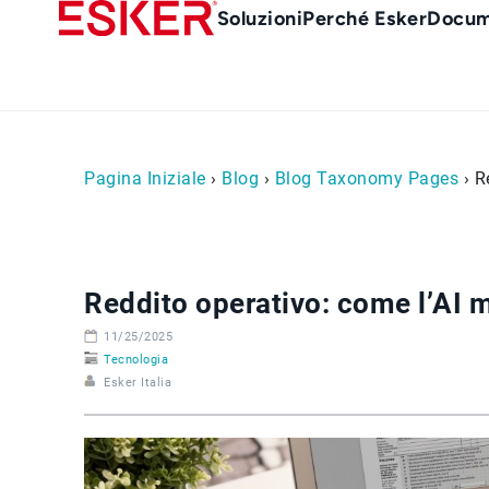
Skip
Main
Soluzioni
Perché Esker
Docum
to
Menu
main
it
content
Pagina Iniziale
›
Blog
›
Blog Taxonomy Pages
› R
Reddito operativo: come l’AI 
11/25/2025
Tecnologia
Esker Italia