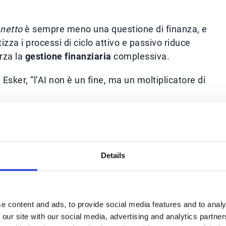
 netto
è sempre meno una questione di finanza, e
izza i processi di ciclo attivo e passivo riduce
orza la
gestione finanziaria
complessiva.
sker, “l’AI non è un fine, ma un moltiplicatore di
ni più solidi
, processi più resilienti e una governanc
I rappresentano oggi la via più diretta per generare
Details
ità operativa
.
e content and ads, to provide social media features and to analy
 our site with our social media, advertising and analytics partn