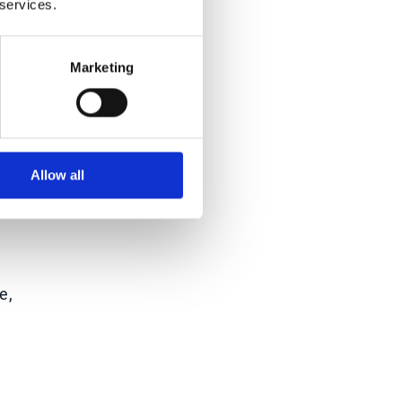
 services.
Marketing
Allow all
so
e,