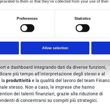
 provided to them or that they’ve collected from your use of their
Preferences
Statistics
e Finance: da centro di costo a
i ruolo della funzione Finance: da “contabilizzatore” a
Allow selection
he il
63% del tempo
degli analisti finanziari fosse spe
si degli insight.
rt e dashboard integrando dati da diverse funzioni,
dicare più tempo all’interpretazione degli stessi e al
 la
produttività
e la qualità del lavoro del team Financ
onale stesso. Non a caso, le imprese che hanno
tion dei talenti finanziari, grazie alla riduzione di
pendenti di concentrarsi su compiti più strategici.