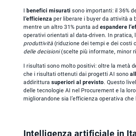
I
benefici misurati
sono importanti: il 36% d
l’efficienza
per liberare i buyer da attività a
mentre un altro 31% punta ad
espandere l’ef
operativi orientati al data-driven. In pratica
produttività
(riduzione dei tempi e dei costi o
delle decisioni
(scelte più informate, minor ri
I risultati sono molto positivi: oltre la metà
che i risultati ottenuti dai progetti AI sono
al
addirittura
superiori al previsto
. Questo liv
delle tecnologie AI nel Procurement e la lor
migliorandone sia l’efficienza operativa che l
Intelligenza artificiale in I