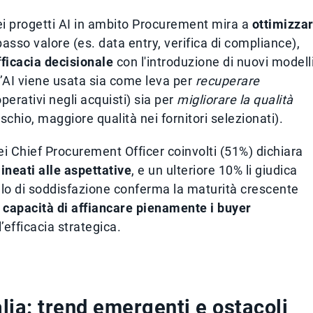
ei progetti AI in ambito Procurement mira a
ottimizza
 basso valore (es. data entry, verifica di compliance),
ficacia decisionale
con l'introduzione di nuovi modell
, l’AI viene usata sia come leva per
recuperare
perativi negli acquisti) sia per
migliorare la qualità
schio, maggiore qualità nei fornitori selezionati).
 dei Chief Procurement Officer coinvolti (51%) dichiara
lineati alle aspettative
, e un ulteriore 10% li giudica
ello di soddisfazione conferma la maturità crescente
o
capacità di affiancare pienamente i buyer
’efficacia strategica.
talia: trend emergenti e ostacoli