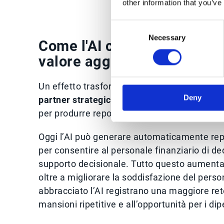
other information that you’ve
Consent
Necessary
Selection
Come l'AI cambia la funzion
valore aggiunto
Un effetto trasformativo dell’AI è il cambio d
Deny
partner strategico
. In passato si è stimato c
per produrre reportistica, a scapito dell’anali
Oggi l’AI può generare automaticamente repo
per consentire al personale finanziario di de
supporto decisionale. Tutto questo aumenta
oltre a migliorare la soddisfazione del pers
abbracciato l’AI registrano una maggiore reten
mansioni ripetitive e all’opportunità per i di