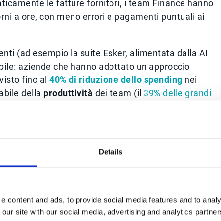
aticamente le fatture fornitori, i team Finance hanno
orni a ore, con meno errori e pagamenti puntuali ai
enti (ad esempio la suite Esker, alimentata dalla AI
ibile: aziende che hanno adottato un approccio
visto fino al
40% di riduzione dello spending
nei
abile della
produttività
dei team (il
39% delle grandi
tiva riporta un incremento di produttività).
engono quando l’AI è accompagnata da un ripensamento
dati aziendali. Molte realtà hanno scelto piattaforme
Details
r l’Office of the CFO
– che collegano fra loro Ciclo
o-Cash) e altri sistemi, per abbattere i silos
di un unico cruscotto live condiviso
che combina
 abilita analisi predittive trasversali con grande
e content and ads, to provide social media features and to analy
 our site with our social media, advertising and analytics partn