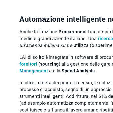
Automazione intelligente 
Anche la funzione
Procurement
trae ampio be
medie e grandi aziende italiane. Una
ricerc
un’azienda italiana su tre
utilizza (o sperimen
L'AI di solito è integrata in software di proc
fornitori
(sourcing)
alla gestione delle gare 
Management
e alla
Spend Analysis
.
In oltre la metà dei progetti censiti, le solu
processo di acquisto, segno di un approccio 
strumenti intelligenti. Addirittura, nel 51% dei
(ad esempio automatizza completamente l’anal
sostituisce o affianca il lavoro umano ripetit