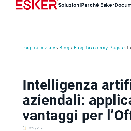
Skip
Main
Soluzioni
Perché Esker
Docum
to
Menu
main
it
content
Pagina Iniziale
›
Blog
›
Blog Taxonomy Pages
› I
Intelligenza arti
aziendali: applic
vantaggi per l’Of
9/26/2025