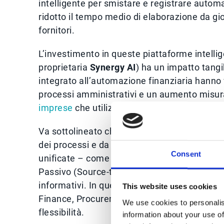
intelligente per smistare e registrare autom
ridotto il tempo medio di elaborazione da gi
fornitori.
L’investimento in queste piattaforme intellig
proprietaria
Synergy AI
) ha un impatto tang
integrato all’automazione finanziaria hanno 
processi amministrativi e un aumento misur
imprese
che utilizzano strumenti di AI genera
Va sottolineato che questi risultati si ott
dei processi e da una forte integrazione dei 
Consent
unificate – come
suite di automazione AI pe
Passivo (Source-to-Pay), Ciclo Attivo (Order-t
informativi. In questo modo,
il CFO dispone 
This website uses cookies
Finance, Procurement e Customer Service, che
We use cookies to personalis
flessibilità.
information about your use of