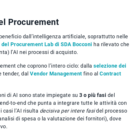
nel Procurement
neficio dall’intelligenza artificiale, soprattutto nelle
a del Procurement Lab di SDA Bocconi
ha rilevato che
ta) l’AI nei processi di acquisto.
urement che coprono l’intero ciclo: dalla
selezione dei
e tender, dal
Vendor Management
fino al
Contract
zioni di AI sono state impiegate su
3 o più fasi
del
end-to-end che punta a integrare tutte le attività con
 casi l’AI risulta
decisiva per intere fasi
del processo
isi di spesa o la valutazione dei fornitori), dove
ivo.