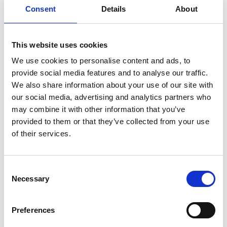
Consent
Details
About
nostri clienti è un modo per mantenere relazioni
durature:
proponi ai clienti di lavorare su una
piattaforma
This website uses cookies
unica
che si adatti a qualsiasi ERP;
We use cookies to personalise content and ads, to
offri una gamma ampia di
opzioni di pagamento
provide social media features and to analyse our traffic.
per facilitare le operazioni degli uffici contabili;
We also share information about your use of our site with
our social media, advertising and analytics partners who
dai ai tuoi clienti la possibilità di pianificare i
may combine it with other information that you’ve
pagamenti delle fatture in modo
digitale
.
provided to them or that they’ve collected from your use
of their services.
La digitalizzazione delle fatture ti permette di
definire una strategia chiara per la ricezione dei
Consent
pagamenti e la conseguente
riduzione del DSO
.
Necessary
Selection
Preferences