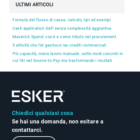
ULTIMI ARTICOLI
Formula del flusso di cassa: calcolo, tipi ed esempi
Cash application SAP senza complessità aggiuntiva
Maverick Spend: cos'è e come ridurlo nel procurement
5 attività che l'AI gestisce nei crediti commerciali
Più capacità, meno lavoro manuale: sette modi concreti in
cui l'AI nel Source-to-Pay sta trasformando i risultati
Chiedici qualsiasi cosa
Se hai una domanda, non esitare a
contattarci.