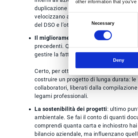
other information that you’ve
duplicazione dei documenti, dall’inserimen
velocizzano anche i processi di autori
Consent
Necessary
Selection
del DSO e l’ottimizzazione del cash flow
Il miglioramento delle relazioni con clie
precedenti. Quando i nostri partner rice
gestire la fatturazione senza scambiare
Deny
Certo, per ottenere questo beneficio è n
costruire un progetto di lunga durata: l
collaboratori, liberati dalla compilazion
legami professionali.
La sostenibilità dei progetti
: ultimo pu
ambientale. Se fai il conto di quanti do
comprendi quanta carta e inchiostro hai
bilancio aziendale, ma influenzano quel