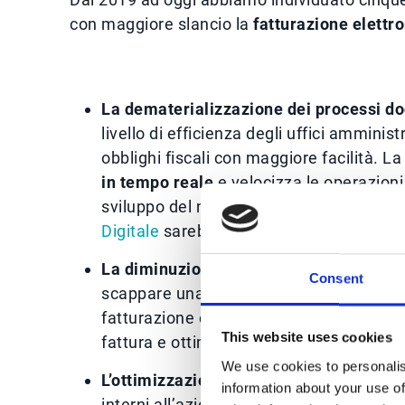
con maggiore slancio la
fatturazione elettro
La dematerializzazione dei processi d
livello di efficienza degli uffici amminis
obblighi fiscali con maggiore facilità. La
in tempo reale
e velocizza le operazioni 
sviluppo del mercato digitale, l’arrivo de
Digitale
sarebbe stato impensabile lavor
La diminuzione degli errori:
la compilaz
Consent
scappare una cifra invertita, un indiriz
fatturazione elettronica in Italia ha perm
This website uses cookies
fattura e ottimizzare l’efficienza dei pro
We use cookies to personalis
L’ottimizzazione dei costi
: l’automazione
information about your use of
interni all’azienda permette di ridurre i 