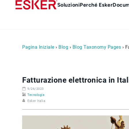
Skip
Main
Soluzioni
Perché Esker
Docum
to
Menu
main
it
content
Pagina Iniziale
›
Blog
›
Blog Taxonomy Pages
› F
Fatturazione elettronica in Ita
9/26/2023
Tecnologia
Esker Italia