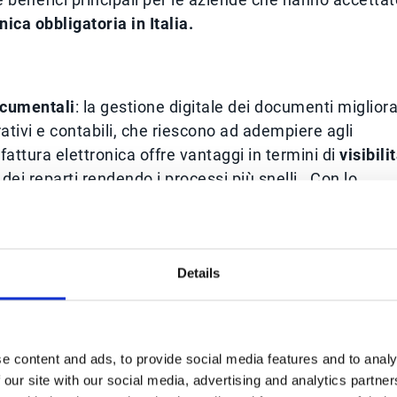
nica obbligatoria in Italia.
ocumentali
: la gestione digitale dei documenti migliora 
trativi e contabili, che riescono ad adempiere agli
 fattura elettronica offre vantaggi in termini di
visibili
dei reparti rendendo i processi più snelli. Con lo
lle AI e il processo globale di
Trasformazione
are ancora con le fatture cartacee.
ione manuale delle fatture genera errori. A tutti può
Details
zo scorretto, un codice univoco non conforme. La
esso alle imprese di diminuire o eliminare gli errori in
cessi.
e content and ads, to provide social media features and to analy
 e l’integrazione della fattura elettronica nei process
 our site with our social media, advertising and analytics partn
costi vivi derivanti dal data entry manuale, dalla