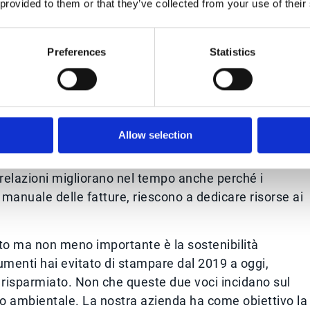
 provided to them or that they’ve collected from your use of their
to errato degli ordini. I sistemi di riconciliazione
zzazione dei pagamenti: ne conseguono la diminuzione
Preferences
Statistics
.
nti e fornitori
: è la diretta conseguenza dei punti
vono documenti corretti, puntuali, precisi e possono
 decine di e-mail, lavorano con maggiore serenità.
Allow selection
ecessario investire in
soluzioni di digitalizzazione
e
e relazioni migliorano nel tempo anche perché i
e manuale delle fatture, riescono a dedicare risorse ai
nto ma non meno importante è la sostenibilità
cumenti hai evitato di stampare dal 2019 a oggi,
 risparmiato. Non che queste due voci incidano sul
lo ambientale. La nostra azienda ha come obiettivo la