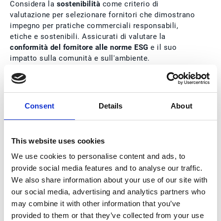
Considera la
sostenibilità
come criterio di
valutazione per selezionare fornitori che dimostrano
impegno per pratiche commerciali responsabili,
etiche e sostenibili. Assicurati di valutare la
conformità del fornitore alle norme ESG
e il suo
impatto sulla comunità e sull'ambiente.
Questo ti aiuterà a ridurre i rischi aziendali e a
Consent
Details
About
soddisfare le aspettative di clienti e stakeholder che
attribuiscono grande importanza alla sostenibilità.
This website uses cookies
We use cookies to personalise content and ads, to
Collaborare con fornitori sostenibili migliora
provide social media features and to analyse our traffic.
l'immagine della tua azienda e crea un impatto
We also share information about your use of our site with
positivo sulla società e sull'ambiente. Ricorda
our social media, advertising and analytics partners who
inoltre che la valutazione della sostenibilità dei
may combine it with other information that you’ve
fornitori è un processo continuo:
esegui
provided to them or that they’ve collected from your use
periodicamente revisioni e controlli
per garantire il