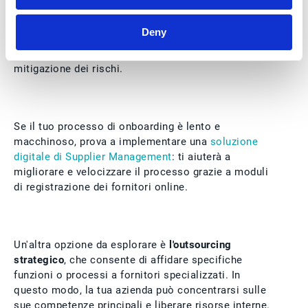
evoluzione. Prendi ad esempio la gestione della
catena di approvvigionamento collaborativa che
Deny
abbiamo visto prima: questo tipo di approccio
favorisce la trasparenza, la fiducia reciproca e la
mitigazione dei rischi.
Se il tuo processo di onboarding è lento e
macchinoso, prova a implementare una
soluzione
digitale di Supplier Management
: ti aiuterà a
migliorare e velocizzare il processo grazie a moduli
di registrazione dei fornitori online.
Un'altra opzione da esplorare è
l'outsourcing
strategico
, che consente di affidare specifiche
funzioni o processi a fornitori specializzati. In
questo modo, la tua azienda può concentrarsi sulle
sue competenze principali e liberare risorse interne.