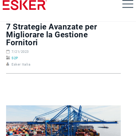
Skip
to
main
content
7 Strategie Avanzate per
Migliorare la Gestione
Fornitori
7/21/2023
S2P
Esker Italia