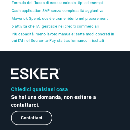
Formula del flusso di cassa: calcolo, tipi ed esempi
Cash application SAP senza complessità aggiuntiva
Maverick Spend: cos'è e come ridurlo nel procurement
5 attività che l'AI gestisce nei crediti commerciali
Più capacità, meno lavoro manuale: sette modi concreti in
cui l'AI nel Source-to-Pay sta trasformando i risultati
Chiedici qualsiasi cosa
Se hai una domanda, non esitare a
contattarci.
Contattaci