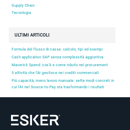
Supply Chain
Tecnologia
ULTIMI ARTICOLI
Formula del flusso di cassa: calcolo, tipi ed esempi
Cash application SAP senza complessità aggiuntiva
Maverick Spend: cos'è e come ridurlo nel procurement
5 attività che l'AI gestisce nei crediti commerciali
Più capacità, meno lavoro manuale: sette modi concreti in
cui l'AI nel Source-to-Pay sta trasformando i risultati