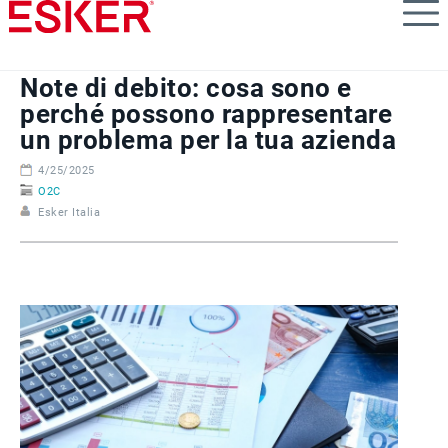
Skip
to
main
content
Note di debito: cosa sono e
perché possono rappresentare
un problema per la tua azienda
4/25/2025
O2C
Esker Italia