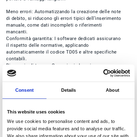
Meno errori: Automatizzando la creazione delle note
di debito, si riducono gli errori tipici dell’inserimento
manuale, come dati incompleti o riferimenti
mancanti.
Conformità garantita: I software dedicati assicurano
il rispetto delle normative, applicando
automaticamente il codice TD05 e altre specifiche
contabili.
Risparmio di tempo: Operazioni che prima
richiedevano un controllo manuale lungo e
complesso possono essere completate in pochi
click, migliorando l’efficienza del reparto
Consent
Details
About
amministrativo.
This website uses cookies
Tuttavia, l'automazione non è una bacchetta magica.
We use cookies to personalise content and ads, to
Errori come la duplicazione di documenti o
provide social media features and to analyse our traffic.
l’emissione di note con dati incompleti sono ancora
We also share information about your use of our site with